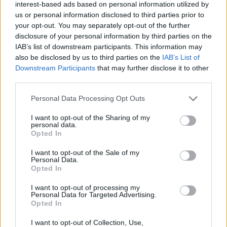
interest-based ads based on personal information utilized by
us or personal information disclosed to third parties prior to
Φοίβος Δεληβοριάς: Αποχαιρετά τον Νίκο
your opt-out. You may separately opt-out of the further
Καλογερόπουλο – «Η ψυχή του έχει κάνει όσα
disclosure of your personal information by third parties on the
έπρεπε για να μείνει για πάντα εδώ»
IAB’s list of downstream participants. This information may
also be disclosed by us to third parties on the
IAB’s List of
Downstream Participants
that may further disclose it to other
third parties.
Personal Data Processing Opt Outs
I want to opt-out of the Sharing of my
personal data.
Opted In
I want to opt-out of the Sale of my
Personal Data.
Opted In
I want to opt-out of processing my
5 mascaras κάτω από 15 ευρώ για βλεφαρίδες σαν
Personal Data for Targeted Advertising.
ψεύτικες
Opted In
I want to opt-out of Collection, Use,