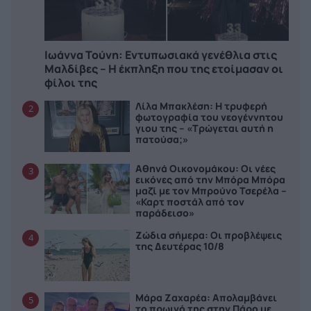
Ιωάννα Τούνη: Εντυπωσιακά γενέθλια στις
Μαλδίβες – Η έκπληξη που της ετοίμασαν οι
φίλοι της
Λίλα Μπακλέση: Η τρυφερή
2
φωτογραφία του νεογέννητου
γιου της – «Τρώγεται αυτή η
πατούσα;»
Αθηνά Οικονομάκου: Οι νέες
3
εικόνες από την Μπόρα Μπόρα
μαζί με τον Μπρούνο Τσερέλα –
«Καρτ ποστάλ από τον
παράδεισο»
Ζώδια σήμερα: Οι προβλέψεις
4
της Δευτέρας 10/8
Μάρα Ζαχαρέα: Απολαμβάνει
5
το πρωινό της στην Πάρο με