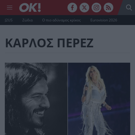
J2US
Ζώδια
Ο πιο αδύναμος κρίκος
Eurovision 2026
ΚΑΡΛΟΣ ΠΕΡΕΖ