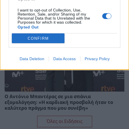
Κωνσταντίνου και Ελένης: Σπάνια backstage
I want to opt-out of Collection, Use,
βίντεο από τα γυρίσματα της σειράς
Retention, Sale, and/or Sharing of my
Personal Data that Is Unrelated with the
Purposes for which it was collected.
Opted Out
CONFIRM
Data Deletion
Data Access
Privacy Policy
Ο Αντόνιο Μπαντέρας σε μια σπάνια
εξομολόγηση: «Η καρδιακή προσβολή ήταν το
καλύτερο πράγμα που μου συνέβη»
Όλες οι Ειδήσεις