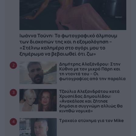
Ιωάννα Τούνη: Το φωτογραφικό άλμπουμ
των διακοπών της και η εξομολόγηση –
«Στέλνω καλημέρα στο αγόρι μου το
ξημέρωμα να βεβαιωθεί ότι ζω»
Δημήτρης Αλεξάνδρου: Στην
2
Κύθνο με τον μικρό Πάρη και
τη νταντά του – Οι
φωτογραφίες από την παραλία
Τζούλια Αλεξανδράτου κατά
3
Χρυσηίδας Δημουλίδου:
«Ανακάλεσε και ζήτησε
δημόσια συγγνώμη αλλιώς θα
κινηθώ νομικά»
Τροχαίο ατύχημα για τον Mike
4