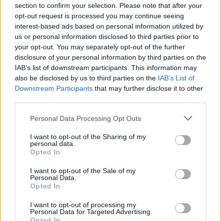
section to confirm your selection. Please note that after your
opt-out request is processed you may continue seeing
interest-based ads based on personal information utilized by
us or personal information disclosed to third parties prior to
Λάκης Γαβαλάς: Η ανάρτηση για τα 74α γενέθλιά
your opt-out. You may separately opt-out of the further
του – «Ευγνώμων για όλα τα συμβάντα της ζωής
disclosure of your personal information by third parties on the
μου»
IAB’s list of downstream participants. This information may
also be disclosed by us to third parties on the
IAB’s List of
Downstream Participants
that may further disclose it to other
third parties.
Personal Data Processing Opt Outs
I want to opt-out of the Sharing of my
personal data.
Opted In
I want to opt-out of the Sale of my
Personal Data.
Opted In
I want to opt-out of processing my
Έλενα Τσαβαλιά: Νοσταλγεί τις διακοπές της στα
Personal Data for Targeted Advertising.
Κουφονήσια – «Από τότε έχω να πάω διακοπές»
Opted In