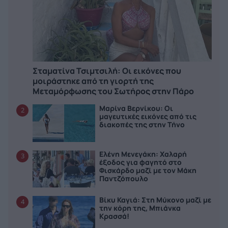
Σταματίνα Τσιμτσιλή: Οι εικόνες που
μοιράστηκε από τη γιορτή της
Μεταμόρφωσης του Σωτήρος στην Πάρο
Μαρίνα Βερνίκου: Οι
2
μαγευτικές εικόνες από τις
διακοπές της στην Τήνο
Ελένη Μενεγάκη: Χαλαρή
3
έξοδος για φαγητό στο
Φισκάρδο μαζί με τον Μάκη
Παντζόπουλο
Βίκυ Καγιά: Στη Μύκονο μαζί με
4
την κόρη της, Μπιάνκα
Κρασσά!