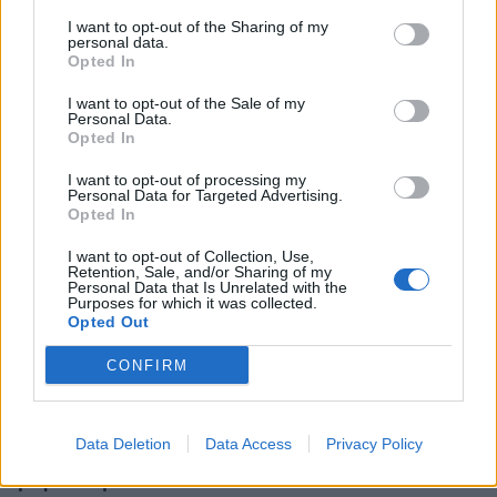
I want to opt-out of the Sharing of my
personal data.
Opted In
Γιώργος Λιάγκας: Ο καλοκαιρινός απολογισμός και
I want to opt-out of the Sale of my
το αισιόδοξο μήνυμα
Personal Data.
Opted In
I want to opt-out of processing my
Personal Data for Targeted Advertising.
Opted In
I want to opt-out of Collection, Use,
Retention, Sale, and/or Sharing of my
Personal Data that Is Unrelated with the
Purposes for which it was collected.
Opted Out
CONFIRM
Αγγελική Ηλιάδη: Η συγκλονιστική εξομολόγηση
Data Deletion
Data Access
Privacy Policy
για το θαύμα που βίωσε – «Είδα τον Χριστό
μπροστά μου»