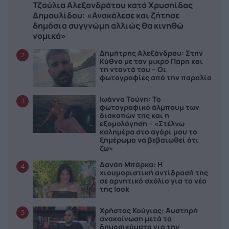
Τζούλια Αλεξανδράτου κατά Χρυσηίδας
Δημουλίδου: «Ανακάλεσε και ζήτησε
δημόσια συγγνώμη αλλιώς θα κινηθώ
νομικά»
Δημήτρης Αλεξάνδρου: Στην
2
Κύθνο με τον μικρό Πάρη και
τη νταντά του – Οι
φωτογραφίες από την παραλία
Ιωάννα Τούνη: Το
3
φωτογραφικό άλμπουμ των
διακοπών της και η
εξομολόγηση – «Στέλνω
καλημέρα στο αγόρι μου το
ξημέρωμα να βεβαιωθεί ότι
ζω»
Δανάη Μπάρκα: Η
4
χιουμοριστική αντίδρασή της
σε αρνητικό σχόλιο για το νέο
της look
Χρήστος Κούγιας: Αυστηρή
5
ανακοίνωση μετά τα
δημοσιεύματα για την