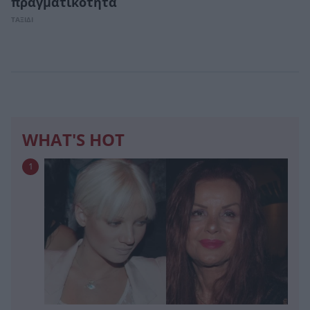
πραγματικότητα
ΤΑΞΙΔΙ
WHAT'S HOT
1