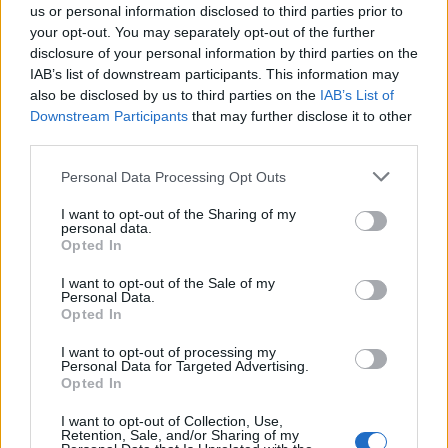
us or personal information disclosed to third parties prior to
your opt-out. You may separately opt-out of the further
Σαρλίζ Θερόν: Η προσωπική Οδύσσεια της
disclosure of your personal information by third parties on the
κινηματογραφικής Καλυψώς
IAB’s list of downstream participants. This information may
also be disclosed by us to third parties on the
IAB’s List of
Downstream Participants
that may further disclose it to other
third parties.
Personal Data Processing Opt Outs
I want to opt-out of the Sharing of my
personal data.
Opted In
I want to opt-out of the Sale of my
Personal Data.
Opted In
Ιωάννα Μπούκη: Νέες εικόνες από το καλοκαίρι
I want to opt-out of processing my
Personal Data for Targeted Advertising.
της στις Κυκλάδες με τον Αντώνη Σρόιτερ και τις
Opted In
κόρες τους
I want to opt-out of Collection, Use,
Retention, Sale, and/or Sharing of my