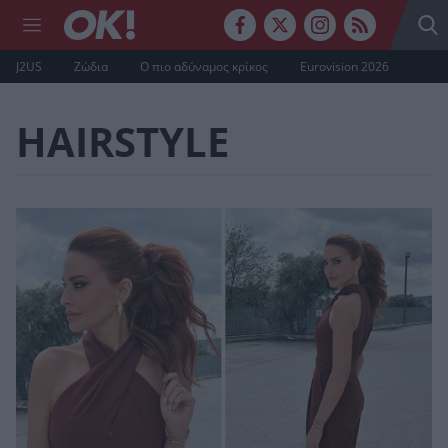
J2US
Ζώδια
Ο πιο αδύναμος κρίκος
Eurovision 2026
HAIRSTYLE