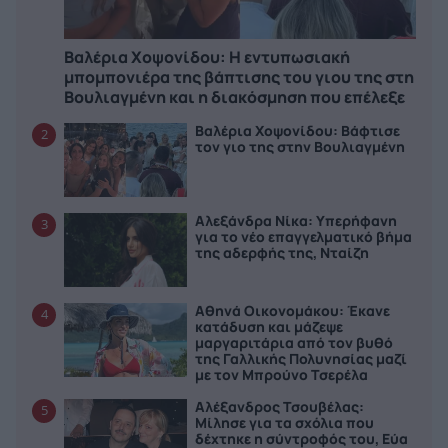
Βαλέρια Χοψονίδου: Η εντυπωσιακή
μπομπονιέρα της βάπτισης του γιου της στη
Βουλιαγμένη και η διακόσμηση που επέλεξε
Βαλέρια Χοψονίδου: Bάφτισε
2
τον γιο της στην Βουλιαγμένη
Αλεξάνδρα Νίκα: Υπερήφανη
3
για το νέο επαγγελματικό βήμα
της αδερφής της, Νταίζη
Αθηνά Οικονομάκου: Έκανε
4
κατάδυση και μάζεψε
μαργαριτάρια από τον βυθό
της Γαλλικής Πολυνησίας μαζί
με τον Μπρούνο Τσερέλα
Αλέξανδρος Τσουβέλας:
5
Μίλησε για τα σχόλια που
δέχτηκε η σύντροφός του, Εύα