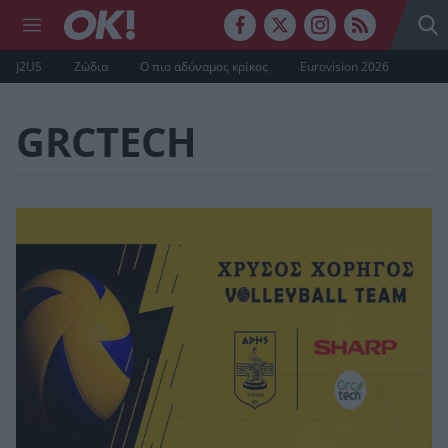
J2US
Ζώδια
Ο πιο αδύναμος κρίκος
Eurovision 2026
GRCTECH