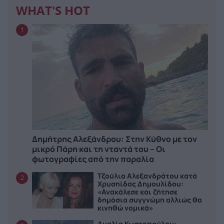
WHAT'S HOT
1
Δημήτρης Αλεξάνδρου: Στην Κύθνο με τον
μικρό Πάρη και τη νταντά του – Οι
φωτογραφίες από την παραλία
Τζούλια Αλεξανδράτου κατά
2
Χρυσηίδας Δημουλίδου:
«Ανακάλεσε και ζήτησε
δημόσια συγγνώμη αλλιώς θα
κινηθώ νομικά»
Αμαλία Κωστοπούλου: