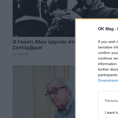
OK Mag -
Ο Γούντι Άλεν έρχεται στην Αθήνα τον
If you wish 
sensitive in
Σεπτέμβριο!
confirm you
CELEBRITIES
continue se
information 
further disc
participants
Downstream 
Persona
I want t