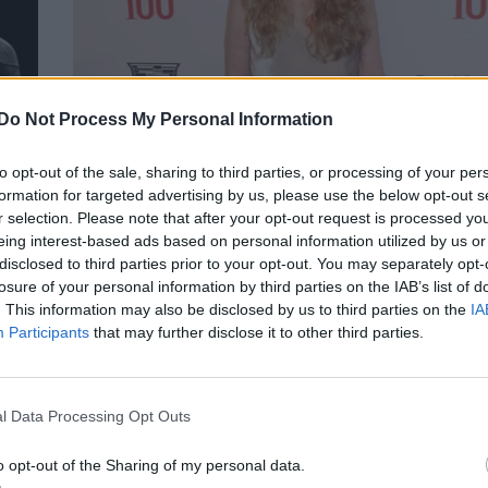
Do Not Process My Personal Information
Mία Φάροου: Στο Τime 100 Gala με τον 3
to opt-out of the sale, sharing to third parties, or processing of your per
formation for targeted advertising by us, please use the below opt-out s
γιο που έχει με τον Γούντι Άλεν, Νόρμαν
r selection. Please note that after your opt-out request is processed y
CELEBRITIES
eing interest-based ads based on personal information utilized by us or
disclosed to third parties prior to your opt-out. You may separately opt-
losure of your personal information by third parties on the IAB’s list of
. This information may also be disclosed by us to third parties on the
IA
Participants
that may further disclose it to other third parties.
l Data Processing Opt Outs
o opt-out of the Sharing of my personal data.