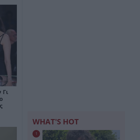
 Γι
ο
ς
WHAT'S HOT
1