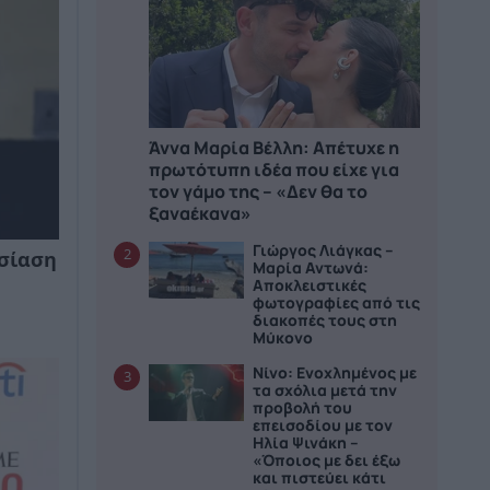
Άννα Μαρία Βέλλη: Απέτυχε η
πρωτότυπη ιδέα που είχε για
τον γάμο της – «Δεν θα το
ξαναέκανα»
Γιώργος Λιάγκας –
2
υσίαση
Μαρία Αντωνά:
Αποκλειστικές
φωτογραφίες από τις
διακοπές τους στη
Μύκονο
Νίνο: Ενοχλημένος με
3
τα σχόλια μετά την
προβολή του
επεισοδίου με τον
Ηλία Ψινάκη –
«Όποιος με δει έξω
και πιστεύει κάτι