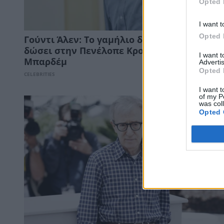
Opted 
I want t
Opted 
Γούντι Άλεν: Το γαμήλιο δώρο που ξέχασε 
δώσει στην Πενέλοπε Κρουζ και στον Χαβι
I want 
Μπαρδέμ
Advertis
Opted 
CELEBRITIES
I want t
of my P
was col
Opted 