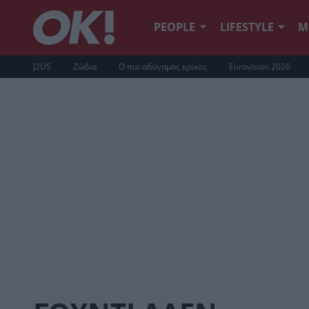
PEOPLE
LIFESTYLE
Μ
J2US
Ζώδια
Ο πιο αδύναμος κρίκος
Eurovision 2026