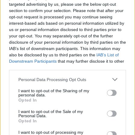
targeted advertising by us, please use the below opt-out
section to confirm your selection. Please note that after your
opt-out request is processed you may continue seeing
interest-based ads based on personal information utilized by
us or personal information disclosed to third parties prior to
your opt-out. You may separately opt-out of the further
disclosure of your personal information by third parties on the
IAB’s list of downstream participants. This information may
also be disclosed by us to third parties on the
IAB’s List of
Αγγελική Ηλιάδη: Η συγκλονιστική εξομολόγηση
Downstream Participants
that may further disclose it to other
για το θαύμα που βίωσε – «Είδα τον Χριστό
third parties.
μπροστά μου»
Personal Data Processing Opt Outs
I want to opt-out of the Sharing of my
personal data.
Opted In
I want to opt-out of the Sale of my
Personal Data.
Opted In
I want to opt-out of processing my