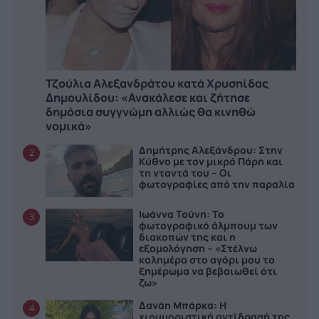
Τζούλια Αλεξανδράτου κατά Χρυσηίδας
Δημουλίδου: «Ανακάλεσε και ζήτησε
δημόσια συγγνώμη αλλιώς θα κινηθώ
νομικά»
Δημήτρης Αλεξάνδρου: Στην
2
Κύθνο με τον μικρό Πάρη και
τη νταντά του – Οι
φωτογραφίες από την παραλία
Ιωάννα Τούνη: Το
3
φωτογραφικό άλμπουμ των
διακοπών της και η
εξομολόγηση – «Στέλνω
καλημέρα στο αγόρι μου το
ξημέρωμα να βεβαιωθεί ότι
ζω»
Δανάη Μπάρκα: Η
4
χιουμοριστική αντίδρασή της