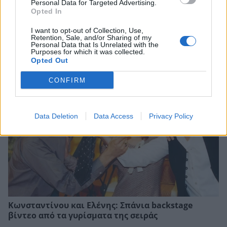
Personal Data for Targeted Advertising.
Opted In
I want to opt-out of Collection, Use,
Αθηνά Οικονομάκου: Το απρόοπτο που
Retention, Sale, and/or Sharing of my
Personal Data that Is Unrelated with the
αντιμετώπισε στις διακοπές της στο Μπόρα
Purposes for which it was collected.
Μπόρα
Opted Out
CONFIRM
Data Deletion
Data Access
Privacy Policy
Κωνσταντίνου και Ελένης: Σπάνια backstage
βίντεο από τα γυρίσματα της σειράς