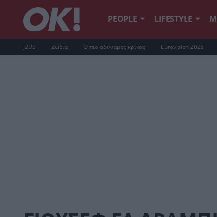
PEOPLE
LIFESTYLE
Μ
J2US
Ζώδια
Ο πιο αδύναμος κρίκος
Eurovision 2026