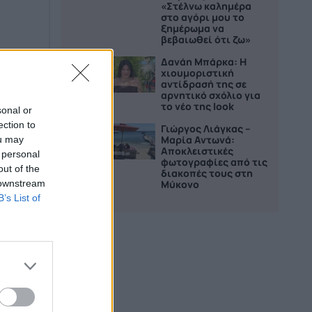
«Στέλνω καλημέρα
στο αγόρι μου το
ξημέρωμα να
βεβαιωθεί ότι ζω»
Δανάη Μπάρκα: Η
4
χιουμοριστική
αντίδρασή της σε
αρνητικό σχόλιο για
το νέο της look
sonal or
ection to
Γιώργος Λιάγκας –
5
Μαρία Αντωνά:
ou may
Αποκλειστικές
 personal
φωτογραφίες από τις
out of the
διακοπές τους στη
 downstream
Μύκονο
B’s List of