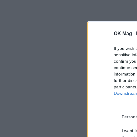
OK Mag -
If you wish 
sensitive in
confirm you
continue se
information 
further disc
participants
Downstream 
Persona
I want t