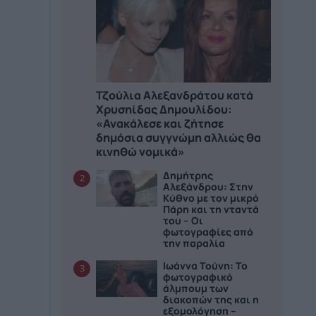
Τζούλια Αλεξανδράτου κατά
Χρυσηίδας Δημουλίδου:
«Ανακάλεσε και ζήτησε
δημόσια συγγνώμη αλλιώς θα
κινηθώ νομικά»
Δημήτρης
2
Αλεξάνδρου: Στην
Κύθνο με τον μικρό
Πάρη και τη νταντά
του – Οι
φωτογραφίες από
την παραλία
Ιωάννα Τούνη: Το
3
φωτογραφικό
άλμπουμ των
διακοπών της και η
εξομολόγηση –