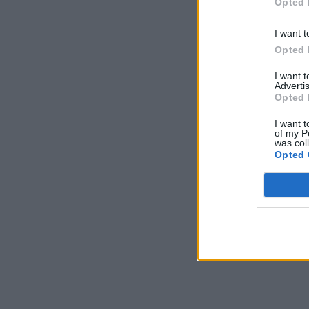
Opted 
I want t
Opted 
I want 
Advertis
Opted 
I want t
of my P
was col
Opted 