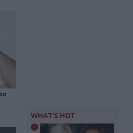
που
WHAT'S HOT
1