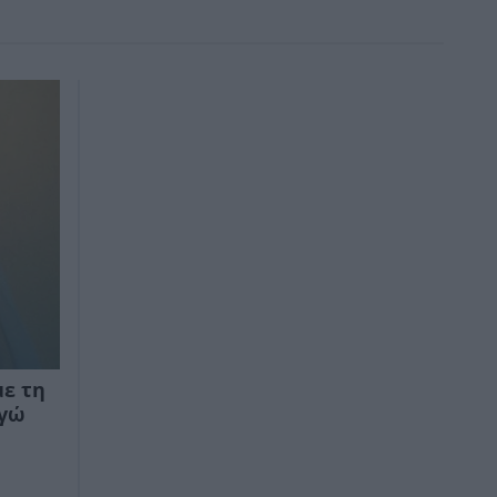
με τη
Εγώ