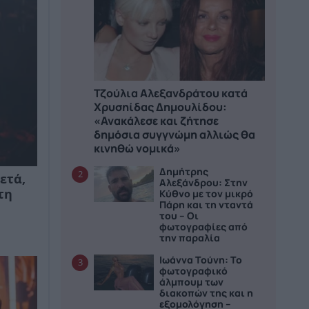
Τζούλια Αλεξανδράτου κατά
Χρυσηίδας Δημουλίδου:
«Ανακάλεσε και ζήτησε
δημόσια συγγνώμη αλλιώς θα
κινηθώ νομικά»
Δημήτρης
2
ετά,
Αλεξάνδρου: Στην
Κύθνο με τον μικρό
τη
Πάρη και τη νταντά
του – Οι
φωτογραφίες από
την παραλία
Ιωάννα Τούνη: Το
3
φωτογραφικό
άλμπουμ των
διακοπών της και η
εξομολόγηση –