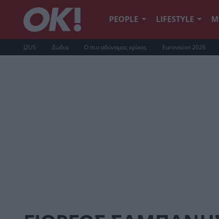
PEOPLE
LIFESTYLE
Μ
J2US
Ζώδια
Ο πιο αδύναμος κρίκος
Eurovision 2026