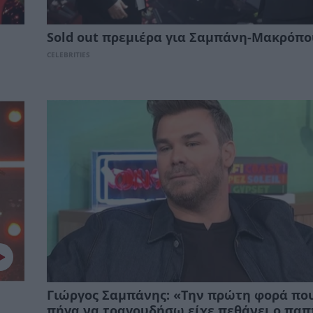
Sold out πρεμιέρα για Σαμπάνη-Μακρόπ
CELEBRITIES
Γιώργος Σαμπάνης: «Την πρώτη φορά πο
πήγα να τραγουδήσω είχε πεθάνει ο πα