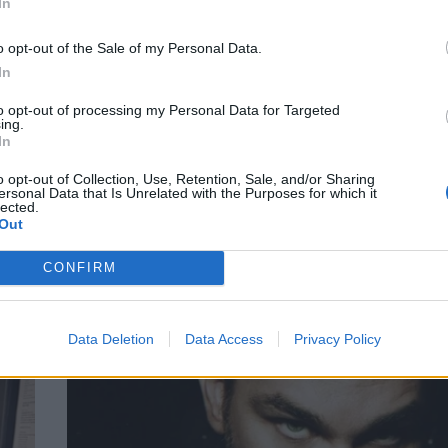
In
o opt-out of the Sale of my Personal Data.
In
to opt-out of processing my Personal Data for Targeted
ing.
In
στο
Γιώργος Σαμπάνης για Γιώργο Μαζωνάκη
άρι
«Εδώ και καιρό δεν είμαστε κοντά. Δεν ξ
o opt-out of Collection, Use, Retention, Sale, and/or Sharing
αν θα έχει τραγούδια μου στις νέες του
ersonal Data that Is Unrelated with the Purposes for which it
lected.
δουλειές»
Out
CELEBRITIES
CONFIRM
Data Deletion
Data Access
Privacy Policy