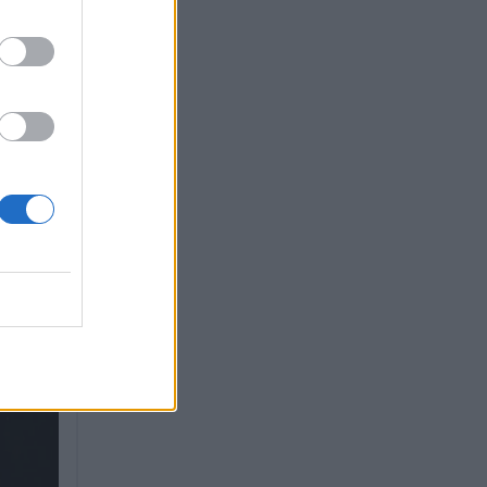
:
έρω