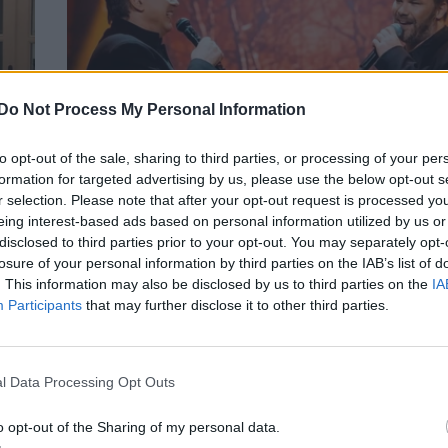
Do Not Process My Personal Information
to opt-out of the sale, sharing to third parties, or processing of your per
formation for targeted advertising by us, please use the below opt-out s
r selection. Please note that after your opt-out request is processed y
τον
Γιώργος Σαμπάνης – Νίκος Μακρόπουλος
eing interest-based ads based on personal information utilized by us or
ς
Closing party στον Βοτανικό 8 και 9 Μαΐ
disclosed to third parties prior to your opt-out. You may separately opt-
CELEBRITIES
losure of your personal information by third parties on the IAB’s list of
. This information may also be disclosed by us to third parties on the
IA
Participants
that may further disclose it to other third parties.
l Data Processing Opt Outs
o opt-out of the Sharing of my personal data.