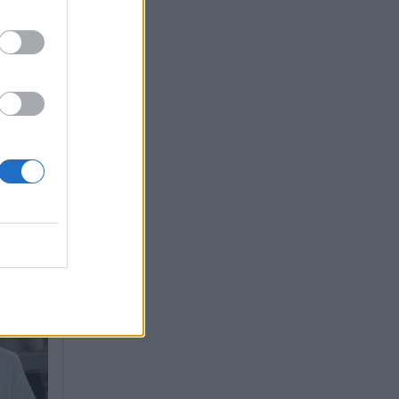
ικό
ταξίδι