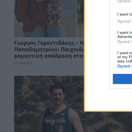
Opted 
I want t
Opted 
I want 
Advertis
Opted 
Γιώργος Γεροντιδάκης – Ντορέττα
Παπαδημητρίου: Παιχνιδιάρικες στιγμές κα
I want t
ρομαντική απόδραση στο Λος Άντζελες
of my P
was col
CELEBRITIES
Opted 