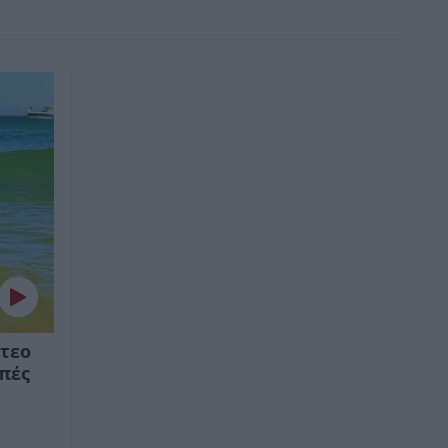
ντεο
οπές