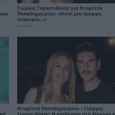
Γιώργος Γεροντιδάκης για Ντορέττα
Χώρα
Παπαδημητρίου: «Είναι μια όμορφη
συγκυρία…»
CELEBRITIES
Ντορέττα Παπαδημητρίου – Γιώργος
από
Γεροντιδάκης: Η απόδραση στη Μύκονο κ