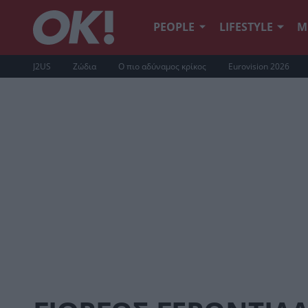
PEOPLE
LIFESTYLE
Μ
J2US
Ζώδια
Ο πιο αδύναμος κρίκος
Eurovision 2026