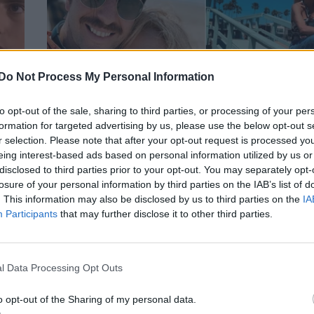
Do Not Process My Personal Information
to opt-out of the sale, sharing to third parties, or processing of your per
formation for targeted advertising by us, please use the below opt-out s
r selection. Please note that after your opt-out request is processed y
s
Ντορέττα Παπαδημητρίου: Οι τρυφερές
eing interest-based ads based on personal information utilized by us or
φωτογραφίες με τον Γιώργο Γεροντιδάκη
disclosed to third parties prior to your opt-out. You may separately opt-
το Λος Άντζελες
losure of your personal information by third parties on the IAB’s list of
CELEBRITIES
. This information may also be disclosed by us to third parties on the
IA
Participants
that may further disclose it to other third parties.
l Data Processing Opt Outs
o opt-out of the Sharing of my personal data.