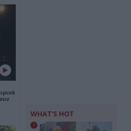
ιρινά
βουν
WHAT'S HOT
1