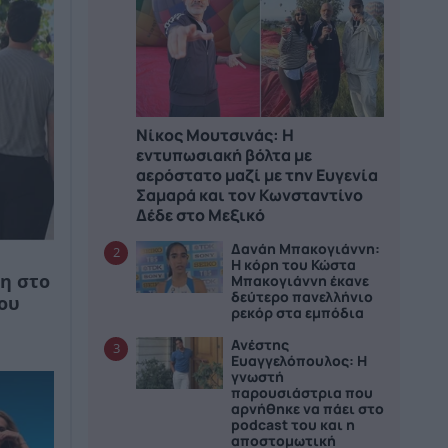
Νίκος Μουτσινάς: Η
εντυπωσιακή βόλτα με
αερόστατο μαζί με την Ευγενία
Σαμαρά και τον Κωνσταντίνο
Δέδε στο Μεξικό
Δανάη Μπακογιάννη:
2
Η κόρη του Κώστα
Μπακογιάννη έκανε
η στο
δεύτερο πανελλήνιο
ου
ρεκόρ στα εμπόδια
Ανέστης
3
Ευαγγελόπουλος: Η
γνωστή
παρουσιάστρια που
αρνήθηκε να πάει στο
podcast του και η
αποστομωτική