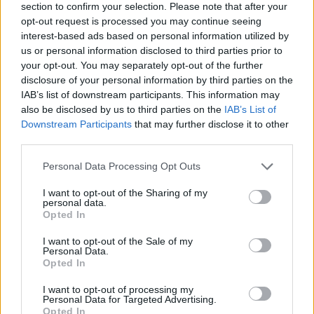
section to confirm your selection. Please note that after your
opt-out request is processed you may continue seeing
interest-based ads based on personal information utilized by
us or personal information disclosed to third parties prior to
your opt-out. You may separately opt-out of the further
Σάκης Ρουβάς – Κάτια Ζυγούλη: Η νέα κοινή
disclosure of your personal information by third parties on the
εμφάνιση στις διακοπές τους στην Κρήτη
IAB’s list of downstream participants. This information may
also be disclosed by us to third parties on the
IAB’s List of
Downstream Participants
that may further disclose it to other
third parties.
Personal Data Processing Opt Outs
I want to opt-out of the Sharing of my
personal data.
Opted In
I want to opt-out of the Sale of my
Personal Data.
Opted In
I want to opt-out of processing my
Rihanna: Η εκρηκτική εμφάνιση στο καρναβάλι
Personal Data for Targeted Advertising.
Opted In
των Μπαρμπάντος με φτερά και πολύχρωμους