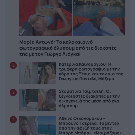
Μαρία Αντωνά: Το καλοκαιρινό
φωτογραφικό άλμπουμ από τις διακοπές
της με τον Γιώργο Λιάγκα!
Kατερίνα Καινούργιου: Η
2
τρυφερή φωτογραφία με την
κόρη της Ξένια και τον γιο της
Γεωργίας Παντελέ, Μάξιμο
Σταματίνα Τσιμτσιλή: Οι
3
ξέγνοιαστες διακοπές με την
οικογένειά της μέσα από ένα
άλμπουμ
Αθηνά Οικονομάκου –
4
Μπρούνο Τσερέλα: Το βίντεο
από την άφιξή τους στην
Μπόρα Μπόρα – «Μοιράζομαι