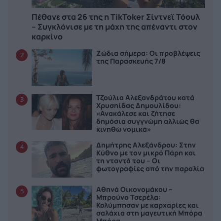
Πέθανε στα 26 της η TikToker Σίντνεϊ Τόουλ
– Συγκλόνισε με τη μάχη της απέναντι στον
καρκίνο
Ζώδια σήμερα: Οι προβλέψεις
2
της Παρασκευής 7/8
Τζούλια Αλεξανδράτου κατά
3
Χρυσηίδας Δημουλίδου:
«Ανακάλεσε και ζήτησε
δημόσια συγγνώμη αλλιώς θα
κινηθώ νομικά»
Δημήτρης Αλεξάνδρου: Στην
4
Κύθνο με τον μικρό Πάρη και
τη νταντά του – Οι
φωτογραφίες από την παραλία
Αθηνά Οικονομάκου –
5
Μπρούνο Τσερέλα:
Κολύμπησαν με καρχαρίες και
σαλάχια στη μαγευτική Μπόρα
Μπόρα