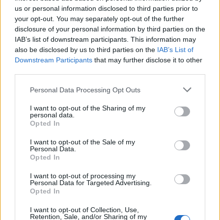
us or personal information disclosed to third parties prior to
your opt-out. You may separately opt-out of the further
Πέθανε στα 26 της η TikToker Σίντνεϊ Τόουλ –
Συγκλόνισε με τη μάχη της απέναντι στον καρκίνο
disclosure of your personal information by third parties on the
IAB’s list of downstream participants. This information may
also be disclosed by us to third parties on the
IAB’s List of
Downstream Participants
that may further disclose it to other
third parties.
Personal Data Processing Opt Outs
I want to opt-out of the Sharing of my
personal data.
Opted In
I want to opt-out of the Sale of my
Personal Data.
Opted In
Γιάννης Βαρδής: Το δημόσιο «χρόνια πολλά» στον
I want to opt-out of processing my
αείμνηστο πατέρα του, Αντώνη Βαρδή – «Αν
Personal Data for Targeted Advertising.
Opted In
ρωτήσεις πώς περνάω, ξέρεις τι θα σου πω…»
I want to opt-out of Collection, Use,
Retention, Sale, and/or Sharing of my