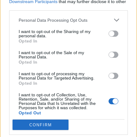
Downstream Participants
that may further disclose it to other
εμβόλια» – Η ανάρτηση από την επίσκεψη στον
third parties.
παιδίατρο με τον γιο της
Personal Data Processing Opt Outs
I want to opt-out of the Sharing of my
personal data.
Opted In
I want to opt-out of the Sale of my
Personal Data.
Opted In
I want to opt-out of processing my
Personal Data for Targeted Advertising.
Opted In
I want to opt-out of Collection, Use,
Retention, Sale, and/or Sharing of my
Δύσκολες στιγμές για την Ιρένε Τροστ: Έφυγε από
Personal Data that Is Unrelated with the
τη ζωή ο πατέρας της – «Έχω κάνει πολλά λάθη
Purposes for which it was collected.
μαζί σου που μετανιώνω όσο τίποτα»
Opted Out
CONFIRM