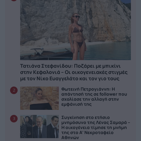
Τατιάνα Στεφανίδου: Ποζάρει με μπικίνι
στην Κεφαλονιά – Οι οικογενειακές στιγμές
με τον Νίκο Ευαγγελάτο και τον γιο τους
Φωτεινή Πετρογιάννη: Η
2
απάντησή της σε follower που
σχολίασε την αλλαγή στην
εμφάνισή της
Συγκίνηση στο ετήσιο
3
μνημόσυνο της Λένας Σαμαρά –
Η οικογένεια τίμησε τη μνήμη
της στο Α’ Νεκροταφείο
Αθηνών