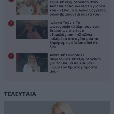
ερωτική εξομολόγηση στον
Άκη Παυλόπουλο για τη γιορτή
του – «Είναι ο φύλακας άγγελος
όσων βρίσκονται κοντά του»
Ιωάννα Τούνη: Το
4
φωτογραφικό άλμπουμ των
διακοπών της και η
εξομολόγηση – «Στέλνω
καλημέρα στο αγόρι μου το
ξημέρωμα να βεβαιωθεί ότι
ζω»
Αγγελική Ηλιάδη: Η
5
συγκλονιστική εξομολόγηση
για το θαύμα που βίωσε –
«Είδα τον Χριστό μπροστά
μου»
ΤΕΛΕΥΤΑΙΑ