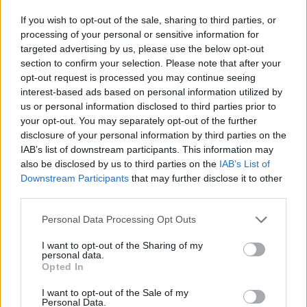
If you wish to opt-out of the sale, sharing to third parties, or
processing of your personal or sensitive information for
targeted advertising by us, please use the below opt-out
Χάρης Ρώμας για Γιώργο Λιάγκα:
section to confirm your selection. Please note that after your
«Αναμενόμενα ζήτησε συγγνώμη γιατί έχει
opt-out request is processed you may continue seeing
εξυπνάδα να καταλάβει ότι οτιδήποτε άλλο
interest-based ads based on personal information utilized by
θα μεγάλωνε τη λαϊκή οργή»
us or personal information disclosed to third parties prior to
CELEBRITIES
your opt-out. You may separately opt-out of the further
disclosure of your personal information by third parties on the
IAB’s list of downstream participants. This information may
also be disclosed by us to third parties on the
IAB’s List of
Downstream Participants
that may further disclose it to other
third parties.
Personal Data Processing Opt Outs
I want to opt-out of the Sharing of my
personal data.
Opted In
I want to opt-out of the Sale of my
Personal Data.