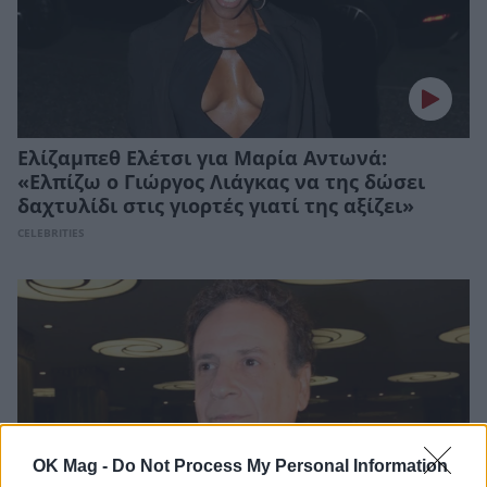
Ελίζαμπεθ Ελέτσι για Μαρία Αντωνά:
«Ελπίζω ο Γιώργος Λιάγκας να της δώσει
δαχτυλίδι στις γιορτές γιατί της αξίζει»
CELEBRITIES
OK Mag -
Do Not Process My Personal Information