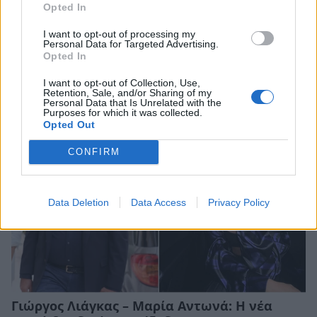
Opted In
Σταματίνα Τσιμτσιλή: «Από τη στιγμή που
I want to opt-out of processing my
ζήτησε ο Γιώργος Λιάγκας συγγνώμη, ας τον
Personal Data for Targeted Advertising.
αφήσουμε να το διαχειριστεί επί
Opted In
προσωπικού»
I want to opt-out of Collection, Use,
CELEBRITIES
Retention, Sale, and/or Sharing of my
Personal Data that Is Unrelated with the
Purposes for which it was collected.
Opted Out
CONFIRM
Data Deletion
Data Access
Privacy Policy
Γιώργος Λιάγκας – Μαρία Αντωνά: Η νέα