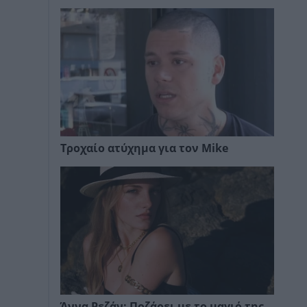
Τροχαίο ατύχημα για τον Mike
Άννα Ρεζάν: Ποζάρει με το μαγιό της