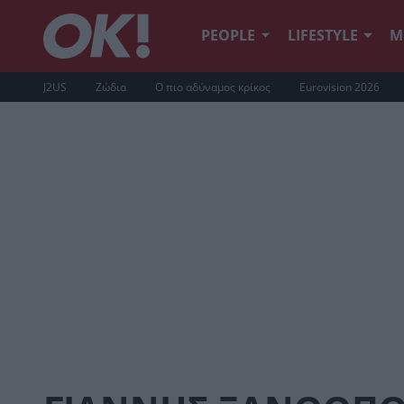
PEOPLE
LIFESTYLE
Μ
J2US
Ζώδια
Ο πιο αδύναμος κρίκος
Eurovision 2026