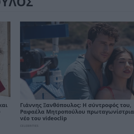
ΟΥΛΟΣ
και
Γιάννης Ξανθόπουλος: Η σύντροφός του,
υ
Ραφαέλα Μητροπούλου πρωταγωνίστρια
νέο του videoclip
CELEBRITIES