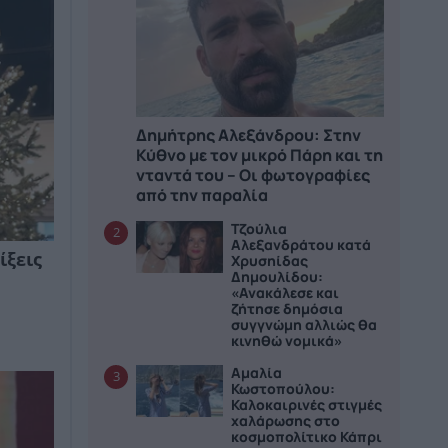
Δημήτρης Αλεξάνδρου: Στην
Κύθνο με τον μικρό Πάρη και τη
νταντά του – Οι φωτογραφίες
από την παραλία
Τζούλια
2
Αλεξανδράτου κατά
ίξεις
Χρυσηίδας
Δημουλίδου:
«Ανακάλεσε και
ζήτησε δημόσια
συγγνώμη αλλιώς θα
κινηθώ νομικά»
Αμαλία
3
Κωστοπούλου:
Καλοκαιρινές στιγμές
χαλάρωσης στο
κοσμοπολίτικο Κάπρι