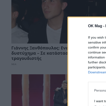
OK Mag -
If you wish 
sensitive in
confirm you
Γιάννης Ξανθόπουλος: Ενεπλάκη σε τροχαί
continue se
δυστύχημα – Σε κατάσταση σοκ ο
information 
τραγουδιστής
further disc
ΝΕΑ
participants
Downstream 
Persona
I want t