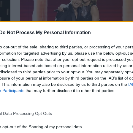
Do Not Process My Personal Information
to opt-out of the sale, sharing to third parties, or processing of your per
formation for targeted advertising by us, please use the below opt-out s
r selection. Please note that after your opt-out request is processed y
ο
Δώρα Παντέλη: «Δεν θες να αποχωρήσεις
eing interest-based ads based on personal information utilized by us or
το J2US επειδή σου λείπει και η διαδικασ
disclosed to third parties prior to your opt-out. You may separately opt-
προετοιμασίας»
losure of your personal information by third parties on the IAB’s list of
CELEBRITIES
. This information may also be disclosed by us to third parties on the
IA
Participants
that may further disclose it to other third parties.
l Data Processing Opt Outs
o opt-out of the Sharing of my personal data.