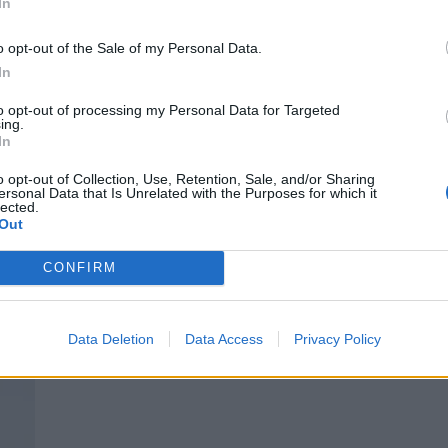
In
o opt-out of the Sale of my Personal Data.
In
to opt-out of processing my Personal Data for Targeted
ing.
In
τον
Γιάννης Ξανθόπουλος – Δώρα Παντέλη: Η
χημεία τους στη σκηνή του J2US και το κ
o opt-out of Collection, Use, Retention, Sale, and/or Sharing
τους πάθος
ersonal Data that Is Unrelated with the Purposes for which it
lected.
CELEBRITIES
Out
CONFIRM
Data Deletion
Data Access
Privacy Policy