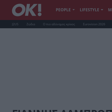
PEOPLE
LIFESTYLE
Μ
J2US
Ζώδια
Ο πιο αδύναμος κρίκος
Eurovision 2026