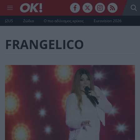
J2US
Ζώδια
Ο πιο αδύναμος κρίκος
Eurovision 2026
FRANGELICO