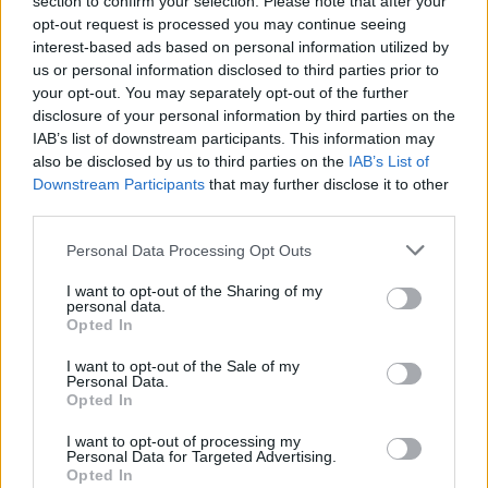
section to confirm your selection. Please note that after your
opt-out request is processed you may continue seeing
interest-based ads based on personal information utilized by
us or personal information disclosed to third parties prior to
your opt-out. You may separately opt-out of the further
Κατερίνα Γερονικολού: Η καλοκαιρινή εμφάνιση
disclosure of your personal information by third parties on the
δίπλα στην πισίνα που έκλεψε τις εντυπώσεις
IAB’s list of downstream participants. This information may
also be disclosed by us to third parties on the
IAB’s List of
Downstream Participants
that may further disclose it to other
third parties.
Personal Data Processing Opt Outs
I want to opt-out of the Sharing of my
personal data.
Opted In
I want to opt-out of the Sale of my
Personal Data.
Opted In
Μελέτης Ηλίας στο ΟΚ!: «Κάνω σχεδόν 10 χρόνια
I want to opt-out of processing my
Personal Data for Targeted Advertising.
ψυχοθεραπεία και με έχει βοηθήσει πάρα πολύ.
Opted In
Σταμάτησα να είμαι τόσο εγωιστής»