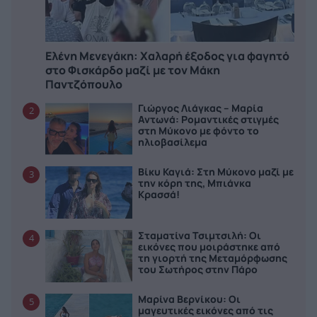
Ελένη Μενεγάκη: Χαλαρή έξοδος για φαγητό
στο Φισκάρδο μαζί με τον Μάκη
Παντζόπουλο
Γιώργος Λιάγκας – Μαρία
2
Αντωνά: Ρομαντικές στιγμές
στη Μύκονο με φόντο το
ηλιοβασίλεμα
Βίκυ Καγιά: Στη Μύκονο μαζί με
3
την κόρη της, Μπιάνκα
Κρασσά!
Σταματίνα Τσιμτσιλή: Οι
4
εικόνες που μοιράστηκε από
τη γιορτή της Μεταμόρφωσης
του Σωτήρος στην Πάρο
Μαρίνα Βερνίκου: Οι
5
μαγευτικές εικόνες από τις