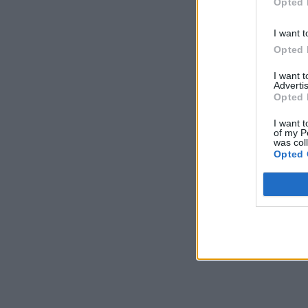
Opted 
I want t
Opted 
I want 
Advertis
Opted 
I want t
of my P
was col
Opted 