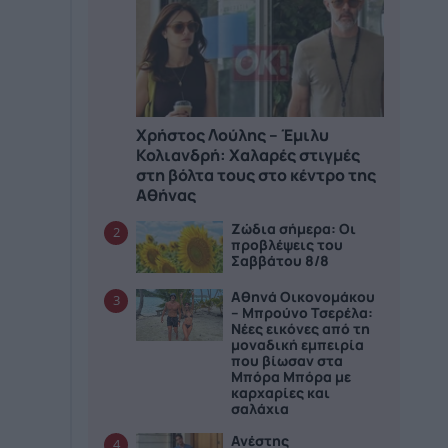
Χρήστος Λούλης – Έμιλυ
Κολιανδρή: Χαλαρές στιγμές
στη βόλτα τους στο κέντρο της
Αθήνας
Ζώδια σήμερα: Οι
2
προβλέψεις του
Σαββάτου 8/8
Αθηνά Οικονομάκου
3
– Μπρούνο Τσερέλα:
Νέες εικόνες από τη
μοναδική εμπειρία
που βίωσαν στα
Μπόρα Μπόρα με
καρχαρίες και
σαλάχια
Ανέστης
4