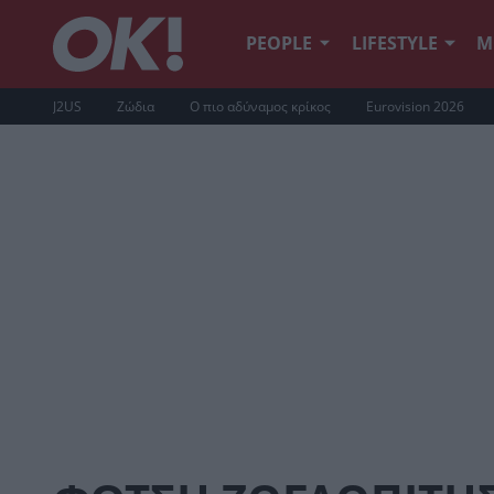
PEOPLE
LIFESTYLE
Μ
J2US
Ζώδια
Ο πιο αδύναμος κρίκος
Eurovision 2026