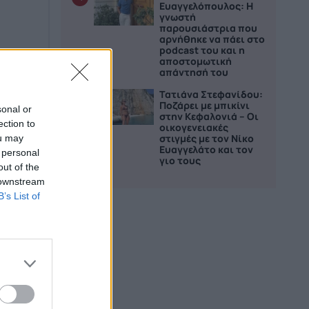
Ευαγγελόπουλος: Η
γνωστή
παρουσιάστρια που
αρνήθηκε να πάει στο
podcast του και η
αποστομωτική
απάντησή του
Τατιάνα Στεφανίδου:
5
Ποζάρει με μπικίνι
sonal or
στην Κεφαλονιά – Οι
ection to
οικογενειακές
στιγμές με τον Νίκο
ou may
Ευαγγελάτο και τον
 personal
γιο τους
out of the
 downstream
B’s List of