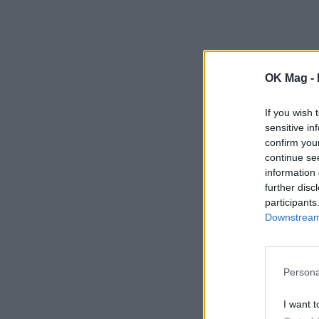
OK Mag -
If you wish 
sensitive in
confirm you
continue se
information 
further disc
participants
Downstream 
Persona
I want t