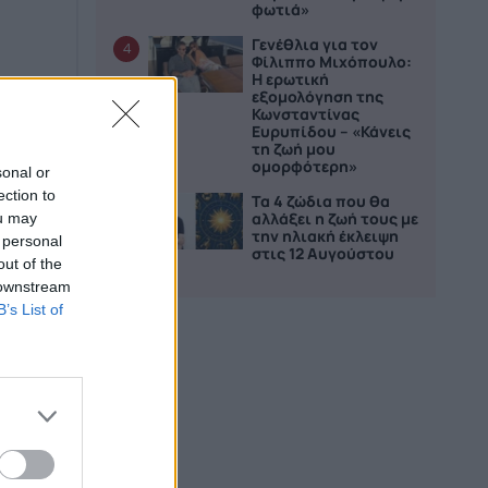
φωτιά»
Γενέθλια για τον
4
Φίλιππο Μιχόπουλο:
Η ερωτική
εξομολόγηση της
Κωνσταντίνας
Ευρυπίδου – «Κάνεις
τη ζωή μου
ομορφότερη»
sonal or
ection to
Τα 4 ζώδια που θα
5
αλλάξει η ζωή τους με
ou may
την ηλιακή έκλειψη
 personal
στις 12 Αυγούστου
out of the
 downstream
B’s List of