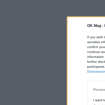
OK Mag -
If you wish 
sensitive in
confirm you
continue se
information 
further disc
participants
Downstream 
Persona
I want t