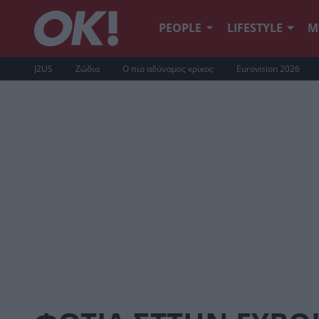
PEOPLE
LIFESTYLE
Μ
J2US
Ζώδια
Ο πιο αδύναμος κρίκος
Eurovision 2026