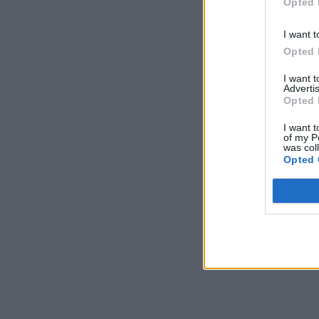
Opted 
I want t
Opted 
I want 
Advertis
Opted 
I want t
of my P
was col
Opted 