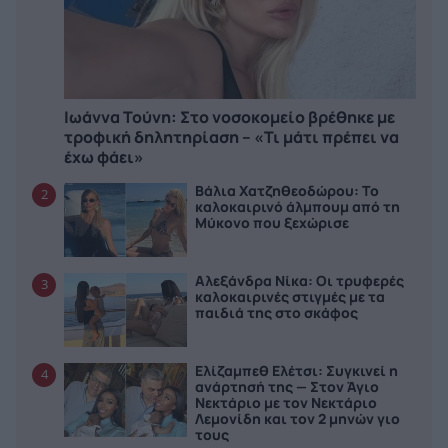
Ιωάννα Τούνη: Στο νοσοκομείο βρέθηκε με
τροφική δηλητηρίαση – «Τι μάτι πρέπει να
έχω φάει»
Βάλια Χατζηθεοδώρου: Το
2
καλοκαιρινό άλμπουμ από τη
Μύκονο που ξεχώρισε
Αλεξάνδρα Νίκα: Οι τρυφερές
3
καλοκαιρινές στιγμές με τα
παιδιά της στο σκάφος
Ελίζαμπεθ Ελέτσι: Συγκινεί η
4
ανάρτησή της — Στον Άγιο
Νεκτάριο με τον Νεκτάριο
Λεμονίδη και τον 2 μηνών γιο
τους