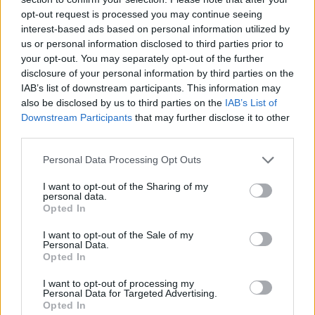
opt-out request is processed you may continue seeing
interest-based ads based on personal information utilized by
us or personal information disclosed to third parties prior to
Ιωάννα Τούνη: Στο νοσοκομείο βρέθηκε με
your opt-out. You may separately opt-out of the further
τροφική δηλητηρίαση – «Τι μάτι πρέπει να έχω
disclosure of your personal information by third parties on the
φάει»
IAB’s list of downstream participants. This information may
also be disclosed by us to third parties on the
IAB’s List of
Downstream Participants
that may further disclose it to other
third parties.
Personal Data Processing Opt Outs
I want to opt-out of the Sharing of my
personal data.
Opted In
I want to opt-out of the Sale of my
Personal Data.
Opted In
I want to opt-out of processing my
Ιβάν Σβιτάιλο: Η περιπέτεια υγείας στις
Personal Data for Targeted Advertising.
Opted In
καλοκαιρινές του διακοπές