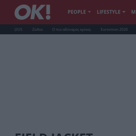
PEOPLE
LIFESTYLE
Μ
J2US
Ζώδια
Ο πιο αδύναμος κρίκος
Eurovision 2026