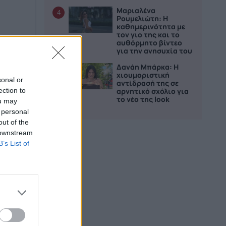
Μαριαλένα
4
Ρουμελιώτη: Η
καθημερινότητα με
τον γιο της και το
αυθόρμητο βίντεο
για την ανησυχία του
Δανάη Μπάρκα: Η
5
χιουμοριστική
sonal or
αντίδρασή της σε
ection to
αρνητικό σχόλιο για
το νέο της look
ou may
 personal
out of the
 downstream
B’s List of