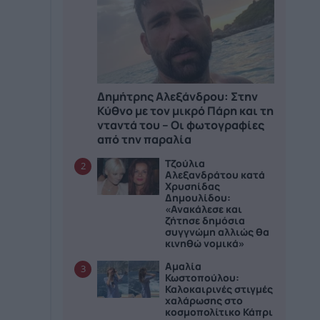
Δημήτρης Αλεξάνδρου: Στην
Κύθνο με τον μικρό Πάρη και τη
νταντά του – Οι φωτογραφίες
από την παραλία
Τζούλια
2
Αλεξανδράτου κατά
Χρυσηίδας
Δημουλίδου:
«Ανακάλεσε και
ζήτησε δημόσια
συγγνώμη αλλιώς θα
κινηθώ νομικά»
Αμαλία
3
Κωστοπούλου:
Καλοκαιρινές στιγμές
χαλάρωσης στο
κοσμοπολίτικο Κάπρι