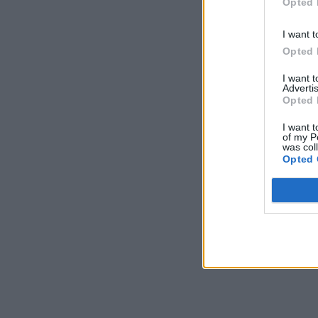
Opted 
I want t
Opted 
I want 
Advertis
Opted 
I want t
of my P
was col
Opted 