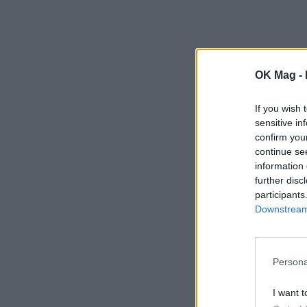
OK Mag -
If you wish 
sensitive in
confirm you
continue se
information 
further disc
participants
Downstream 
Persona
I want t