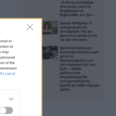
«Στέλνω καλημέρα
στο αγόρι μου το
ξημέρωμα να
βεβαιωθεί ότι ζω»
Δανάη Μπάρκα: Η
4
χιουμοριστική
αντίδρασή της σε
αρνητικό σχόλιο για
το νέο της look
sonal or
ection to
Χρήστος Κούγιας:
5
Αυστηρή ανακοίνωση
ou may
μετά τα
 personal
δημοσιεύματα για
out of the
την προσωπική του
 downstream
ζωή – «Κάθε
μελλοντικό
B’s List of
δημοσίευμα θα
αντιμετωπίζεται
άμεσα με κάθε νόμιμο
μέσο»