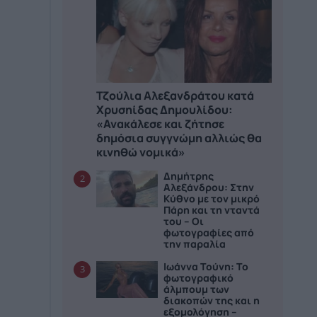
Τζούλια Αλεξανδράτου κατά
Χρυσηίδας Δημουλίδου:
«Ανακάλεσε και ζήτησε
δημόσια συγγνώμη αλλιώς θα
κινηθώ νομικά»
Δημήτρης
2
Αλεξάνδρου: Στην
Κύθνο με τον μικρό
Πάρη και τη νταντά
του – Οι
φωτογραφίες από
την παραλία
Ιωάννα Τούνη: Το
3
φωτογραφικό
άλμπουμ των
διακοπών της και η
εξομολόγηση –