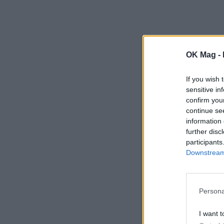
OK Mag -
If you wish 
sensitive in
confirm you
continue se
information 
further disc
participants
Downstream 
Persona
I want t