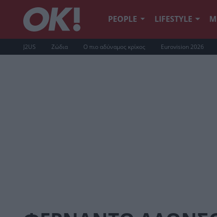
PEOPLE
LIFESTYLE
Μ
J2US
Ζώδια
Ο πιο αδύναμος κρίκος
Eurovision 2026