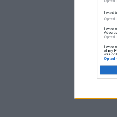
Opted 
I want t
Opted 
I want 
Advertis
Opted 
I want t
of my P
was col
Opted 