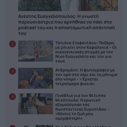
Ανέστης Ευαγγελόπουλος: Η γνωστή
παρουσιάστρια που αρνήθηκε να πάει στο
podcast του και η αποστομωτική απάντησή
του
Τατιάνα Στεφανίδου: Ποζάρει
2
με μπικίνι στην Κεφαλονιά – Οι
οικογενειακές στιγμές με τον
Νίκο Ευαγγελάτο και τον γιο
τους
Ανδρομάχη: Η φωτογραφία με
3
τον ορό στο χέρι και το μήνυμα
όλο νόημα – «Έρχεται
τετραήμερο φωτιά»
Γενέθλια για τον Φίλιππο
4
Μιχόπουλο: Η ερωτική
εξομολόγηση της
Κωνσταντίνας Ευρυπίδου –
«Κάνεις τη ζωή μου
ομορφότερη»