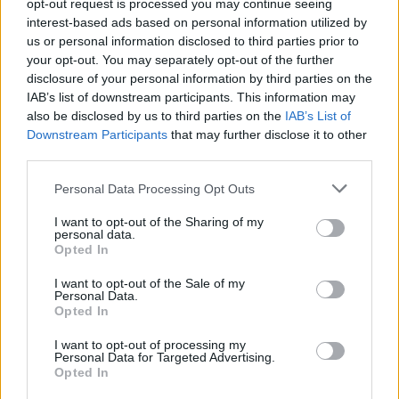
opt-out request is processed you may continue seeing
interest-based ads based on personal information utilized by
us or personal information disclosed to third parties prior to
Ανέστης Ευαγγελόπουλος: Η γνωστή
your opt-out. You may separately opt-out of the further
παρουσιάστρια που αρνήθηκε να πάει στο podcast
disclosure of your personal information by third parties on the
του και η αποστομωτική απάντησή του
IAB’s list of downstream participants. This information may
also be disclosed by us to third parties on the
IAB’s List of
Downstream Participants
that may further disclose it to other
third parties.
Personal Data Processing Opt Outs
I want to opt-out of the Sharing of my
personal data.
Opted In
I want to opt-out of the Sale of my
Personal Data.
Opted In
I want to opt-out of processing my
Ανδρομάχη: Η φωτογραφία με τον ορό στο χέρι και
Personal Data for Targeted Advertising.
το μήνυμα όλο νόημα – «Έρχεται τετραήμερο
Opted In
φωτιά»