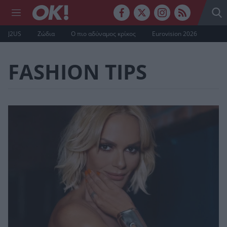
J2US
Ζώδια
Ο πιο αδύναμος κρίκος
Eurovision 2026
FASHION TIPS