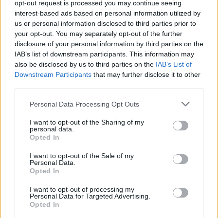
opt-out request is processed you may continue seeing
interest-based ads based on personal information utilized by
us or personal information disclosed to third parties prior to
Ιουλία Καλλιμάνη: «Εσένα σ’ αρέσει αυτό;» – Η
your opt-out. You may separately opt-out of the further
έντονη αντίδρασή της σε θαμώνα που την
disclosure of your personal information by third parties on the
χτυπούσε με λουλούδια
IAB’s list of downstream participants. This information may
also be disclosed by us to third parties on the
IAB’s List of
Downstream Participants
that may further disclose it to other
third parties.
Personal Data Processing Opt Outs
I want to opt-out of the Sharing of my
personal data.
Opted In
I want to opt-out of the Sale of my
Personal Data.
Opted In
I want to opt-out of processing my
Γιάννης Τσιμιτσέλης: Η ανακοίνωση του ΣΚΑΪ για
Personal Data for Targeted Advertising.
το «The Quiz with Balls» και το πρώτο τρέιλερ
Opted In