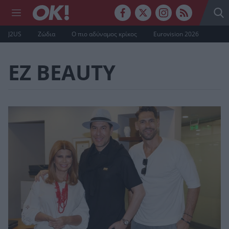
J2US
Ζώδια
Ο πιο αδύναμος κρίκος
Eurovision 2026
EZ BEAUTY