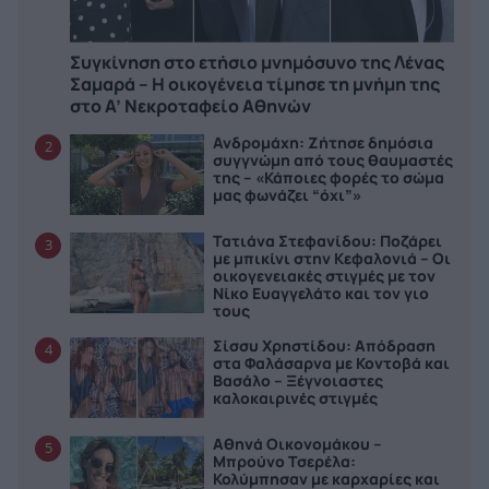
Συγκίνηση στο ετήσιο μνημόσυνο της Λένας
Σαμαρά – Η οικογένεια τίμησε τη μνήμη της
στο Α’ Νεκροταφείο Αθηνών
Ανδρομάχη: Ζήτησε δημόσια
2
συγγνώμη από τους θαυμαστές
της – «Κάποιες φορές το σώμα
μας φωνάζει “όχι”»
Τατιάνα Στεφανίδου: Ποζάρει
3
με μπικίνι στην Κεφαλονιά – Οι
οικογενειακές στιγμές με τον
Νίκο Ευαγγελάτο και τον γιο
τους
Σίσσυ Χρηστίδου: Απόδραση
4
στα Φαλάσαρνα με Κοντοβά και
Βασάλο – Ξέγνοιαστες
καλοκαιρινές στιγμές
Αθηνά Οικονομάκου –
5
Μπρούνο Τσερέλα:
Κολύμπησαν με καρχαρίες και