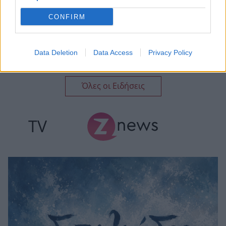
CONFIRM
Ιβάν Σβιτάιλο: Η περιπέτεια υγείας στις
Data Deletion
Data Access
Privacy Policy
καλοκαιρινές του διακοπές
Όλες οι Ειδήσεις
TV