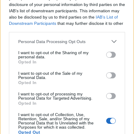
disclosure of your personal information by third parties on the
IAB’s list of downstream participants. This information may
also be disclosed by us to third parties on the
IAB’s List of
Downstream Participants
that may further disclose it to other
third parties.
Personal Data Processing Opt Outs
I want to opt-out of the Sharing of my
personal data.
Opted In
Ιωάννα Τούνη: Στο νοσοκομείο βρέθηκε με
τροφική δηλητηρίαση – «Τι μάτι πρέπει να έχω
I want to opt-out of the Sale of my
φάει»
Personal Data.
Opted In
I want to opt-out of processing my
Personal Data for Targeted Advertising.
Opted In
I want to opt-out of Collection, Use,
Retention, Sale, and/or Sharing of my
Personal Data that Is Unrelated with the
Purposes for which it was collected.
Opted Out