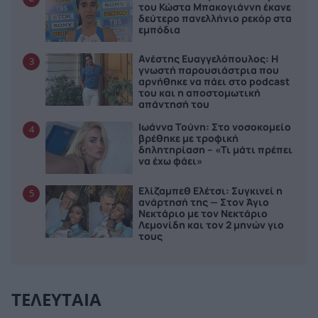
του Κώστα Μπακογιάννη έκανε
δεύτερο πανελλήνιο ρεκόρ στα
εμπόδια
Ανέστης Ευαγγελόπουλος: Η
3
γνωστή παρουσιάστρια που
αρνήθηκε να πάει στο podcast
του και η αποστομωτική
απάντησή του
Ιωάννα Τούνη: Στο νοσοκομείο
4
βρέθηκε με τροφική
δηλητηρίαση – «Τι μάτι πρέπει
να έχω φάει»
Ελίζαμπεθ Ελέτσι: Συγκινεί η
5
ανάρτησή της — Στον Άγιο
Νεκτάριο με τον Νεκτάριο
Λεμονίδη και τον 2 μηνών γιο
τους
ΤΕΛΕΥΤΑΙΑ