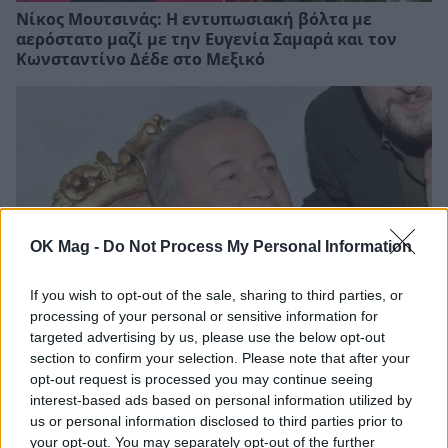
Νίκος Μουτσινάς: Η εντυπωσιακή βόλτα με
αερόστατο μαζί με την Ευγενία Σαμαρά και τον
Κωνσταντίνο Δέδε στο Μεξικό
OK Mag -
Do Not Process My Personal Information
If you wish to opt-out of the sale, sharing to third parties, or
processing of your personal or sensitive information for
targeted advertising by us, please use the below opt-out
Δημήτρης Παπαμιχαήλ: Το συγκινητικό αφιέρωμα
section to confirm your selection. Please note that after your
της Finos Film 22 χρόνια μετά τον θάνατό του
opt-out request is processed you may continue seeing
interest-based ads based on personal information utilized by
us or personal information disclosed to third parties prior to
your opt-out. You may separately opt-out of the further