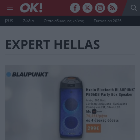
J2US
Ζώδια
Ο πιο αδύναμος κρίκος
Eurovision 2026
EXPERT HELLAS