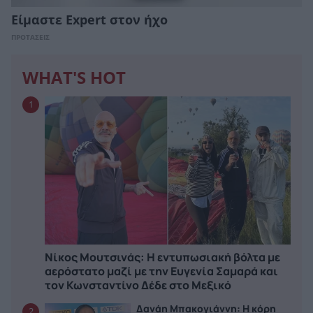
Είμαστε Expert στον ήχο
ΠΡΟΤΑΣΕΙΣ
WHAT'S HOT
1
Νίκος Μουτσινάς: Η εντυπωσιακή βόλτα με
αερόστατο μαζί με την Ευγενία Σαμαρά και
τον Κωνσταντίνο Δέδε στο Μεξικό
Δανάη Μπακογιάννη: Η κόρη
2