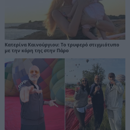
Κατερίνα Καινούργιου: Το τρυφερό στιγμιότυπο
με την κόρη της στην Πάρο