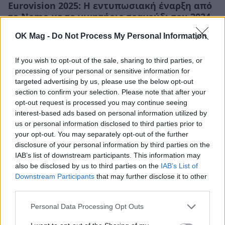
Eurovision 2025: Η εντυπωσιακή έναρξη από
το Nemo με το νικητήριο τραγούδι του 2024
TV
OK Mag -
Do Not Process My Personal Information
If you wish to opt-out of the sale, sharing to third parties, or
processing of your personal or sensitive information for
targeted advertising by us, please use the below opt-out
section to confirm your selection. Please note that after your
opt-out request is processed you may continue seeing
interest-based ads based on personal information utilized by
us or personal information disclosed to third parties prior to
your opt-out. You may separately opt-out of the further
disclosure of your personal information by third parties on the
IAB’s list of downstream participants. This information may
also be disclosed by us to third parties on the
IAB’s List of
Downstream Participants
that may further disclose it to other
Klavdia: Tο βίντεο του συντρόφου της, Oge
third parties.
από την τελευταία της πρόβα πριν από τον
Personal Data Processing Opt Outs
τελικό της Eurovision 2025
CELEBRITIES