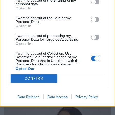
I want to opt-out of the Sharing of my
personal data.
Opted In
I want to opt-out of the Sale of my
Personal Data.
Opted In
I want to opt-out of processing my
Personal Data for Targeted Advertising.
Opted In
I want to opt-out of Collection, Use,
Retention, Sale, and/or Sharing of my
Personal Data that Is Unrelated with the
Purposes for which it was collected.
Opted Out
Klavdia: Οι δηλώσεις της λίγο πριν από τον
CONFIRM
μεγάλο τελικό της Eurovision 2025 – «Είμαι
ήδη νικήτρια»
CELEBRITIES
Data Deletion
Data Access
Privacy Policy