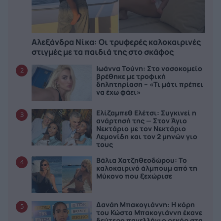
Αλεξάνδρα Νίκα: Οι τρυφερές καλοκαιρινές
στιγμές με τα παιδιά της στο σκάφος
Ιωάννα Τούνη: Στο νοσοκομείο
2
βρέθηκε με τροφική
δηλητηρίαση – «Τι μάτι πρέπει
να έχω φάει»
Ελίζαμπεθ Ελέτσι: Συγκινεί η
3
ανάρτησή της — Στον Άγιο
Νεκτάριο με τον Νεκτάριο
Λεμονίδη και τον 2 μηνών γιο
τους
Βάλια Χατζηθεοδώρου: Το
4
καλοκαιρινό άλμπουμ από τη
Μύκονο που ξεχώρισε
Δανάη Μπακογιάννη: Η κόρη
5
του Κώστα Μπακογιάννη έκανε
δεύτερο πανελλήνιο ρεκόρ στα