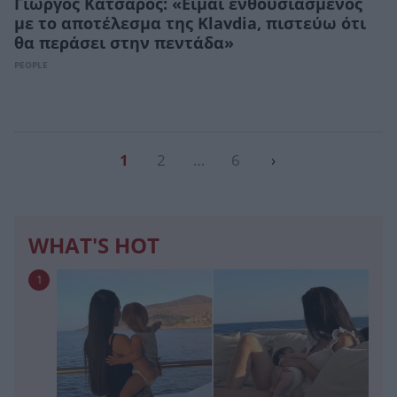
Γιώργος Κατσαρός: «Είμαι ενθουσιασμένος
με το αποτέλεσμα της Klavdia, πιστεύω ότι
θα περάσει στην πεντάδα»
PEOPLE
1
2
…
6
›
WHAT'S HOT
1