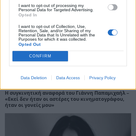
τέσσερις φορές. Είδα το λευκό φως»
I want to opt-out of processing my
Personal Data for Targeted Advertising.
Opted In
I want to opt-out of Collection, Use,
Retention, Sale, and/or Sharing of my
Personal Data that Is Unrelated with the
Purposes for which it was collected.
Opted Out
CONFIRM
Data Deletion
Data Access
Privacy Policy
Η συγκινητική αναφορά του Γιάννη Παπαμιχαήλ –
«Εκεί δεν ήταν οι αστέρες του κινηματογράφου,
ήταν οι γονείς μου»