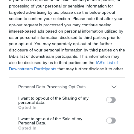
processing of your personal or sensitive information for
targeted advertising by us, please use the below opt-out
section to confirm your selection. Please note that after your
opt-out request is processed you may continue seeing
Ιωάννα Τούνη: Οι τρεις τούρτες, η φωτογράφιση
interest-based ads based on personal information utilized by
στη θάλασσα και το εντυπωσιακό birthday look
us or personal information disclosed to third parties prior to
στις Μαλδίβες
your opt-out. You may separately opt-out of the further
disclosure of your personal information by third parties on the
IAB’s list of downstream participants. This information may
also be disclosed by us to third parties on the
IAB’s List of
Downstream Participants
that may further disclose it to other
third parties.
Personal Data Processing Opt Outs
I want to opt-out of the Sharing of my
personal data.
Opted In
I want to opt-out of the Sale of my
Personal Data.
Συγκλονίζει ο Δημήτρης Γιαννακόπουλος: «Το
Opted In
2020 είχα πολλαπλά εμφράγματα. Πήγα και γύρισα