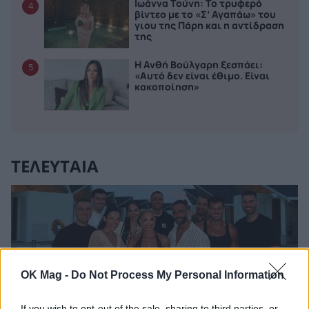
Ιωάννα Τούνη: Το τρυφερό
4
βίντεο με το «Σ’ Αγαπάω» του
γιου της Πάρη και η αντίδραση
της
Η Ανθή Βούλγαρη ξεσπάει:
5
«Αυτό δεν είναι έθιμο. Είναι
κακοποίηση»
ΤΕΛΕΥΤΑΙΑ
OK Mag -
Do Not Process My Personal Information
If you wish to opt-out of the sale, sharing to third parties, or