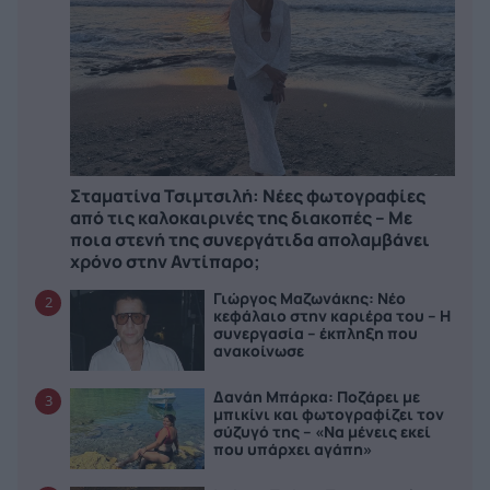
Σταματίνα Τσιμτσιλή: Νέες φωτογραφίες
από τις καλοκαιρινές της διακοπές – Με
ποια στενή της συνεργάτιδα απολαμβάνει
χρόνο στην Αντίπαρο;
Γιώργος Μαζωνάκης: Νέο
2
κεφάλαιο στην καριέρα του – Η
συνεργασία – έκπληξη που
ανακοίνωσε
Δανάη Μπάρκα: Ποζάρει με
3
μπικίνι και φωτογραφίζει τον
σύζυγό της – «Να μένεις εκεί
που υπάρχει αγάπη»