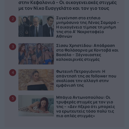
στην Κεφαλονιά – Οι οικογενειακές στιγμές
με τον Νίκο Ευαγγελάτο και τον γιο τους
Συγκίνηση στο ετήσιο
2
μνημόσυνο της Λένας Σαμαρά –
Η οικογένεια τίμησε τη μνήμη
της στο Α’ Νεκροταφείο
Αθηνών
Σίσσυ Χρηστίδου: Απόδραση
3
στα Φαλάσαρνα με Κοντοβά και
Βασάλο – Ξέγνοιαστες
καλοκαιρινές στιγμές
Φωτεινή Πετρογιάννη: Η
4
απάντησή της σε follower που
σχολίασε την αλλαγή στην
εμφάνισή της
Μπάγια Αντωνοπούλου: Οι
5
τρυφερές στιγμές με τον γιο
της – «Δεν ήξερα ότι μπορείς
να ερωτευτείς τόσο πολύ τις
πιο απλές στιγμές»