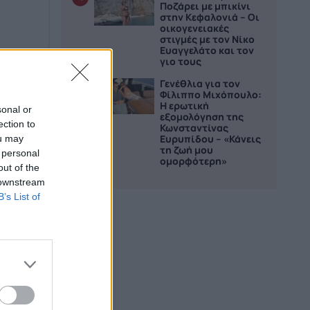
Ποζάρει με μπικίνι
στην Κεφαλονιά – Οι
οικογενειακές
στιγμές με τον Νίκο
Ευαγγελάτο και τον
γιο τους
Γενέθλια για τον
5
Φίλιππο Μιχόπουλο:
Η ερωτική
sonal or
εξομολόγηση της
ection to
Κωνσταντίνας
Ευρυπίδου – «Κάνεις
ou may
τη ζωή μου
 personal
ομορφότερη»
out of the
 downstream
B’s List of