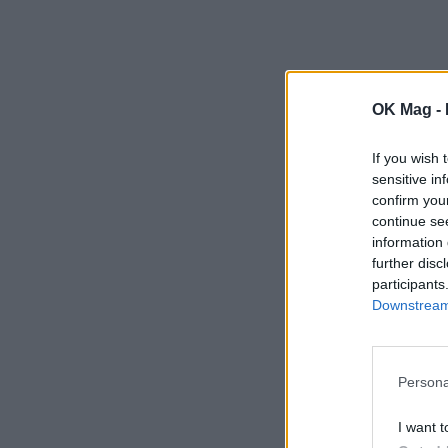
OK Mag -
If you wish 
sensitive in
confirm you
continue se
information 
further disc
participants
Downstream 
Persona
I want t