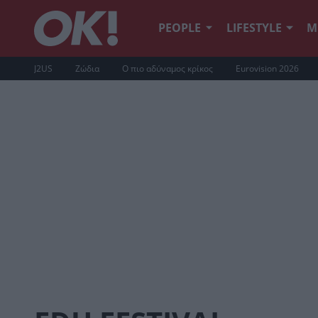
PEOPLE
LIFESTYLE
Μ
J2US
Ζώδια
Ο πιο αδύναμος κρίκος
Eurovision 2026