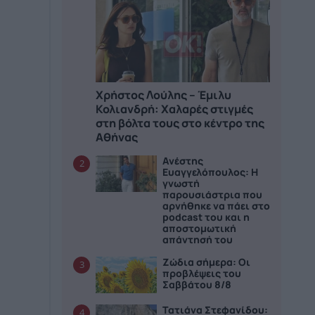
Χρήστος Λούλης – Έμιλυ
Κολιανδρή: Χαλαρές στιγμές
στη βόλτα τους στο κέντρο της
Αθήνας
Ανέστης
2
Ευαγγελόπουλος: Η
γνωστή
παρουσιάστρια που
αρνήθηκε να πάει στο
podcast του και η
αποστομωτική
απάντησή του
Ζώδια σήμερα: Οι
3
προβλέψεις του
Σαββάτου 8/8
Τατιάνα Στεφανίδου:
4