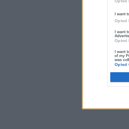
Opted 
I want t
Opted 
I want 
Advertis
Opted 
I want t
of my P
was col
Opted 