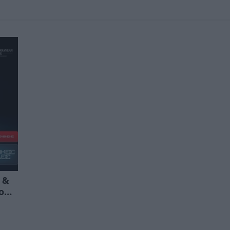
 &
ιο…