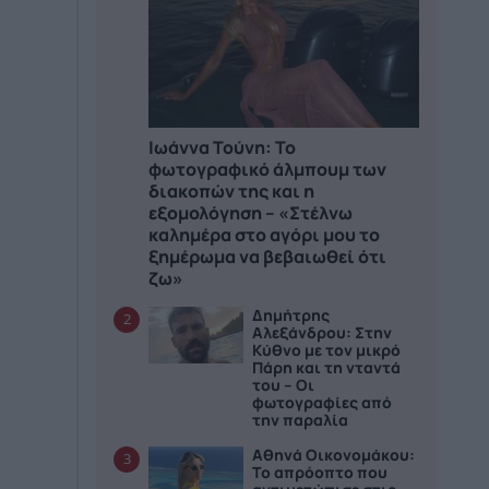
Ιωάννα Τούνη: Το
φωτογραφικό άλμπουμ των
διακοπών της και η
εξομολόγηση – «Στέλνω
καλημέρα στο αγόρι μου το
ξημέρωμα να βεβαιωθεί ότι
ζω»
Δημήτρης
2
Αλεξάνδρου: Στην
Κύθνο με τον μικρό
Πάρη και τη νταντά
του – Οι
φωτογραφίες από
την παραλία
Αθηνά Οικονομάκου:
3
Το απρόοπτο που