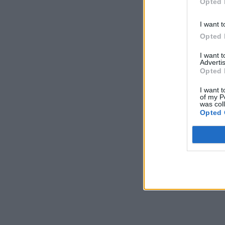
Opted 
I want t
Opted 
I want 
Advertis
Opted 
I want t
of my P
was col
Opted 