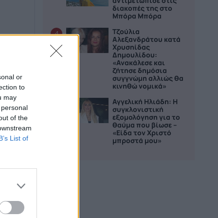
αντιμετώπισε στις
διακοπές της στο
Μπόρα Μπόρα
Τζούλια
4
Αλεξανδράτου κατά
Χρυσηίδας
Δημουλίδου:
«Ανακάλεσε και
ζήτησε δημόσια
sonal or
συγγνώμη αλλιώς θα
κινηθώ νομικά»
ection to
ou may
Αγγελική Ηλιάδη: Η
5
 personal
συγκλονιστική
εξομολόγηση για το
out of the
θαύμα που βίωσε –
 downstream
«Είδα τον Χριστό
B’s List of
μπροστά μου»