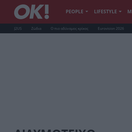
PEOPLE
LIFESTYLE
Μ
J2US
Ζώδια
Ο πιο αδύναμος κρίκος
Eurovision 2026