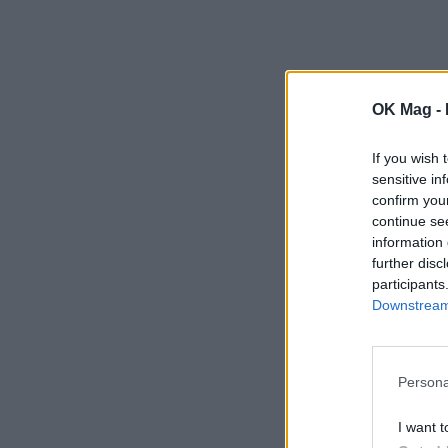
OK Mag -
If you wish 
sensitive in
confirm you
continue se
information 
further disc
participants
Downstream 
Persona
I want t