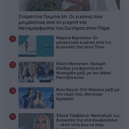
Σταματίνα Τσιμτσιλή: Οι εικόνες που
μοιράστηκε από τη γιορτή της
Μεταμόρφωσης του Σωτήρος στην Πάρο
Μαρίνα Βερνίκου: Οι
2
μαγευτικές εικόνες από τις
διακοπές της στην Τήνο
Ελένη Μενεγάκη: Χαλαρή
3
έξοδος για φαγητό στο
Φισκάρδο μαζί με τον Μάκη
Παντζόπουλο
Βίκυ Καγιά: Στη Μύκονο μαζί με
4
την κόρη της, Μπιάνκα
Κρασσά!
Έλενα Τσαβαλιά: Νοσταλγεί τις
5
διακοπές της στα Κουφονήσια
– «Από τότε έχω να πάω