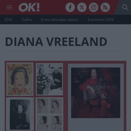
J2US
Ζώδια
Ο πιο αδύναμος κρίκος
Eurovision 2026
DIANA VREELAND