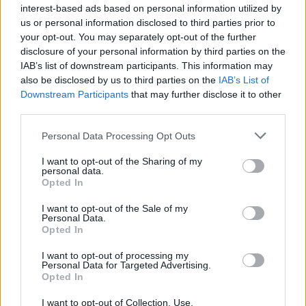
Λάκης Γαβαλάς: Η ανάρτηση για τα 74α γενέθλιά
interest-based ads based on personal information utilized by
του – «Ευγνώμων για όλα τα συμβάντα της ζωής
us or personal information disclosed to third parties prior to
μου»
your opt-out. You may separately opt-out of the further
disclosure of your personal information by third parties on the
IAB’s list of downstream participants. This information may
also be disclosed by us to third parties on the
IAB’s List of
Downstream Participants
that may further disclose it to other
third parties.
Personal Data Processing Opt Outs
I want to opt-out of the Sharing of my
personal data.
Opted In
I want to opt-out of the Sale of my
Personal Data.
Opted In
Έλενα Τσαβαλιά: Νοσταλγεί τις διακοπές της στα
Κουφονήσια – «Από τότε έχω να πάω διακοπές»
I want to opt-out of processing my
Personal Data for Targeted Advertising.
Opted In
I want to opt-out of Collection, Use,