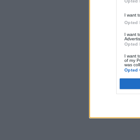
Opted 
I want t
Opted 
I want 
Advertis
Opted 
I want t
of my P
was col
Opted 