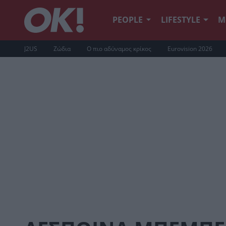
PEOPLE
LIFESTYLE
Μ
J2US
Ζώδια
Ο πιο αδύναμος κρίκος
Eurovision 2026