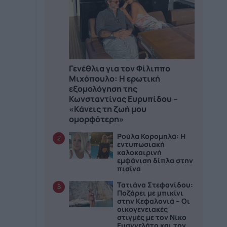
Γενέθλια για τον Φίλιππο
Μιχόπουλο: Η ερωτική
εξομολόγηση της
Κωνσταντίνας Ευρυπίδου –
«Κάνεις τη ζωή μου
ομορφότερη»
Ρούλα Κορομηλά: Η
2
εντυπωσιακή
καλοκαιρινή
εμφάνιση δίπλα στην
πισίνα
Τατιάνα Στεφανίδου:
3
Ποζάρει με μπικίνι
στην Κεφαλονιά – Οι
οικογενειακές
στιγμές με τον Νίκο
Ευαγγελάτο και τον