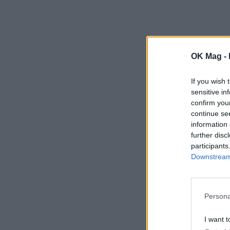
OK Mag -
If you wish 
sensitive in
confirm you
continue se
information 
further disc
participants
Downstream 
Persona
I want t