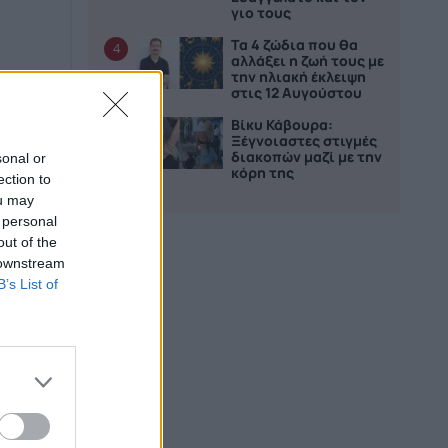
γιο τους
Τα 4 ζώδια που θα
4
αλλάξει η ζωή τους με
την ηλιακή έκλειψη
στις 12 Αυγούστου
Βίκυ Κάβουρα:
5
Ξέγνοιαστες στιγμές
διακοπών μαζί με την
sonal or
κόρη της
ection to
ou may
 personal
out of the
 downstream
B’s List of