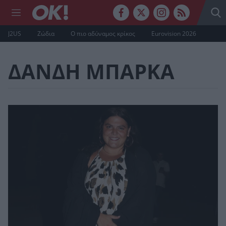
J2US
Ζώδια
Ο πιο αδύναμος κρίκος
Eurovision 2026
ΔΑΝΔΗ ΜΠΑΡΚΑ