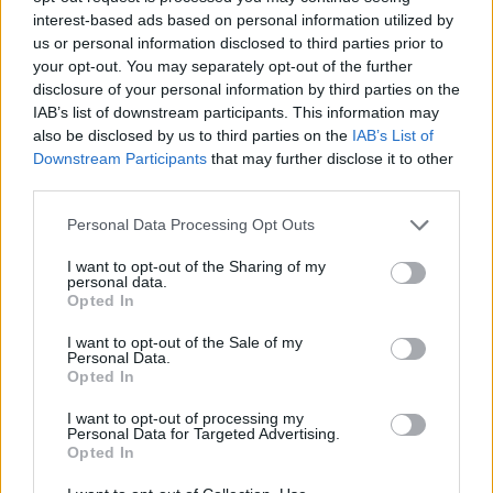
interest-based ads based on personal information utilized by
us or personal information disclosed to third parties prior to
your opt-out. You may separately opt-out of the further
Αλέξανδρος Τσουβέλας: Μίλησε για τα σχόλια που
disclosure of your personal information by third parties on the
δέχτηκε η σύντροφός του, Εύα Καρύδη «Θα την
IAB’s list of downstream participants. This information may
υπερασπιζόμουν άλλες 500 φορές»
also be disclosed by us to third parties on the
IAB’s List of
Downstream Participants
that may further disclose it to other
third parties.
Personal Data Processing Opt Outs
I want to opt-out of the Sharing of my
personal data.
Opted In
I want to opt-out of the Sale of my
Personal Data.
Opted In
I want to opt-out of processing my
Personal Data for Targeted Advertising.
Αθηνά Οικονομάκου: Έκανε κατάδυση και μάζεψε
Opted In
μαργαριτάρια από τον βυθό της Γαλλικής
Πολυνησίας μαζί με τον Μπρούνο Τσερέλα