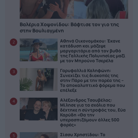
Βαλέρια Χοψονίδου: Bάφτισε τον γιο της
στην Βουλιαγμένη
Αθηνά Οικονομάκου: Έκανε
2
κατάδυση και μάζεψε
μαργαριτάρια από τον βυθό
της Γαλλικής Πολυνησίας μαζί
με τον Μπρούνο Τσερέλα
Γαρυφαλλιά Καληφώνη:
3
Συνεχίζει τις διακοπές της
στην Πάρο με την παρέα της –
Το αποκαλυπτικό φόρεμα που
επέλεξε
Αλέξανδρος Τσουβέλας:
4
Μίλησε για τα σχόλια που
δέχτηκε η σύντροφός του, Εύα
Καρύδη «Θα την
υπερασπιζόμουν άλλες 500
φορές»
Σίσσυ Χρηστίδου: Το
5