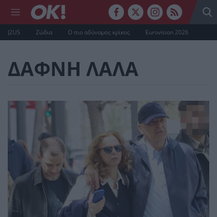
J2US
Ζώδια
Ο πιο αδύναμος κρίκος
Eurovision 2026
ΔΑΦΝΗ ΛΑΛΑ