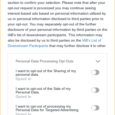
section to confirm your selection. Please note that after your
opt-out request is processed you may continue seeing
interest-based ads based on personal information utilized by
us or personal information disclosed to third parties prior to
Νίκος Μουτσινάς: Η εντυπωσιακή βόλτα με
your opt-out. You may separately opt-out of the further
αερόστατο μαζί με την Ευγενία Σαμαρά και τον
disclosure of your personal information by third parties on the
Κωνσταντίνο Δέδε στο Μεξικό
IAB’s list of downstream participants. This information may
also be disclosed by us to third parties on the
IAB’s List of
Downstream Participants
that may further disclose it to other
third parties.
Personal Data Processing Opt Outs
I want to opt-out of the Sharing of my
personal data.
Opted In
I want to opt-out of the Sale of my
Personal Data.
Opted In
I want to opt-out of processing my
Δημήτρης Παπαμιχαήλ: Το συγκινητικό αφιέρωμα
Personal Data for Targeted Advertising.
της Finos Film 22 χρόνια μετά τον θάνατό του
Opted In