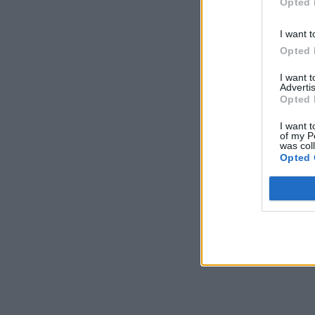
Opted 
I want t
Opted 
I want 
Advertis
Opted 
I want t
of my P
was col
Opted 