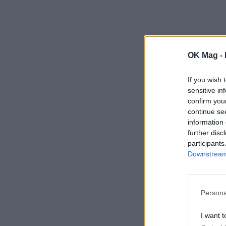
OK Mag -
If you wish 
sensitive in
confirm you
continue se
information 
further disc
participants
Downstream 
Persona
I want t