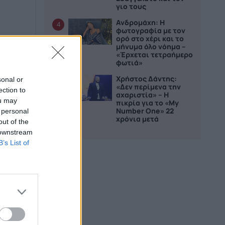
γιο τους
Ανδρομάχη: Η
4
φωτογραφία με τον
ορό στο χέρι και το
μήνυμα όλο νόημα –
«Έρχεται τετραήμερο
φωτιά»
Χρήστος Δάντης:
sonal or
5
«Δεν περίμενα την
ection to
αχαριστία» – Η
ou may
πικρία για το «My
Number One» 22
 personal
χρόνια μετά
out of the
 downstream
B’s List of