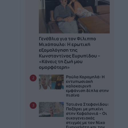
Γενέθλια για τον Φίλιππο
Μιχόπουλο: Η ερωτική
εξομολόγηση της
Κωνσταντίνας Ευρυπίδου –
«Κάνεις τη ζωή μου
ομορφότερη»
Ρούλα Κορομηλά: Η
2
εντυπωσιακή
καλοκαιρινή
εμφάνιση δίπλα στην
πισίνα
Τατιάνα Στεφανίδου:
3
Ποζάρει με μπικίνι
στην Κεφαλονιά – Οι
οικογενειακές
στιγμές με τον Νίκο
Ευαγγελάτο και τον