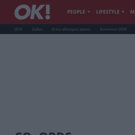
PEOPLE
LIFESTYLE
Μ
J2US
Ζώδια
Ο πιο αδύναμος κρίκος
Eurovision 2026