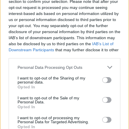
section to confirm your selection. Please note that after your
opt-out request is processed you may continue seeing
interest-based ads based on personal information utilized by
us or personal information disclosed to third parties prior to
your opt-out. You may separately opt-out of the further
disclosure of your personal information by third parties on the
Αγγελική Ηλιάδη: Η συγκλονιστική εξομολόγηση
IAB’s list of downstream participants. This information may
για το θαύμα που βίωσε – «Είδα τον Χριστό
also be disclosed by us to third parties on the
IAB’s List of
μπροστά μου»
Downstream Participants
that may further disclose it to other
third parties.
Personal Data Processing Opt Outs
I want to opt-out of the Sharing of my
personal data.
Opted In
I want to opt-out of the Sale of my
Personal Data.
Opted In
I want to opt-out of processing my
Personal Data for Targeted Advertising.
Opted In