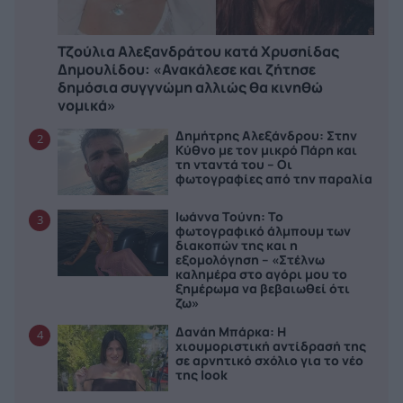
Τζούλια Αλεξανδράτου κατά Χρυσηίδας
Δημουλίδου: «Ανακάλεσε και ζήτησε
δημόσια συγγνώμη αλλιώς θα κινηθώ
νομικά»
Δημήτρης Αλεξάνδρου: Στην
2
Κύθνο με τον μικρό Πάρη και
τη νταντά του – Οι
φωτογραφίες από την παραλία
Ιωάννα Τούνη: Το
3
φωτογραφικό άλμπουμ των
διακοπών της και η
εξομολόγηση – «Στέλνω
καλημέρα στο αγόρι μου το
ξημέρωμα να βεβαιωθεί ότι
ζω»
Δανάη Μπάρκα: Η
4
χιουμοριστική αντίδρασή της
σε αρνητικό σχόλιο για το νέο
της look