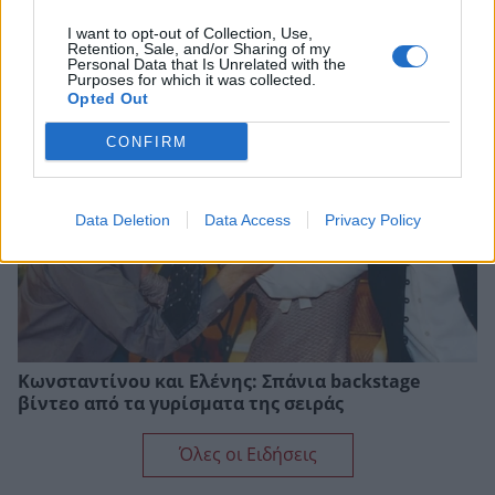
Αθηνά Οικονομάκου: Το απρόοπτο που
I want to opt-out of Collection, Use,
αντιμετώπισε στις διακοπές της στο Μπόρα
Retention, Sale, and/or Sharing of my
Μπόρα
Personal Data that Is Unrelated with the
Purposes for which it was collected.
Opted Out
CONFIRM
Data Deletion
Data Access
Privacy Policy
Κωνσταντίνου και Ελένης: Σπάνια backstage
βίντεο από τα γυρίσματα της σειράς
Όλες οι Ειδήσεις