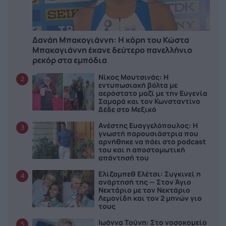
Δανάη Μπακογιάννη: Η κόρη του Κώστα
Μπακογιάννη έκανε δεύτερο πανελλήνιο
ρεκόρ στα εμπόδια
Νίκος Μουτσινάς: Η
2
εντυπωσιακή βόλτα με
αερόστατο μαζί με την Ευγενία
Σαμαρά και τον Κωνσταντίνο
Δέδε στο Μεξικό
Ανέστης Ευαγγελόπουλος: Η
3
γνωστή παρουσιάστρια που
αρνήθηκε να πάει στο podcast
του και η αποστομωτική
απάντησή του
Ελίζαμπεθ Ελέτσι: Συγκινεί η
4
ανάρτησή της — Στον Άγιο
Νεκτάριο με τον Νεκτάριο
Λεμονίδη και τον 2 μηνών γιο
τους
Ιωάννα Τούνη: Στο νοσοκομείο
5