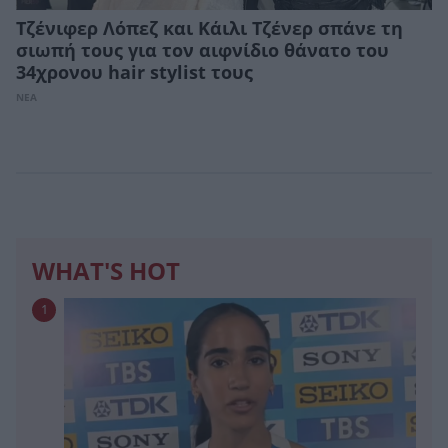
Τζένιφερ Λόπεζ και Κάιλι Τζένερ σπάνε τη
σιωπή τους για τον αιφνίδιο θάνατο του
34χρονου hair stylist τους
ΝΕΑ
WHAT'S HOT
1