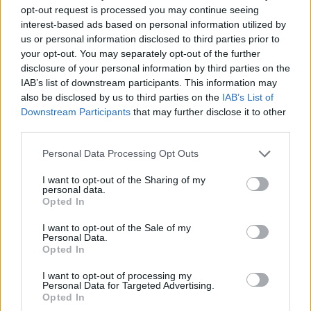
opt-out request is processed you may continue seeing
interest-based ads based on personal information utilized by
us or personal information disclosed to third parties prior to
Δημήτρης Παπαμιχαήλ: Το συγκινητικό αφιέρωμα
your opt-out. You may separately opt-out of the further
της Finos Film 22 χρόνια μετά τον θάνατό του
disclosure of your personal information by third parties on the
IAB’s list of downstream participants. This information may
also be disclosed by us to third parties on the
IAB’s List of
Downstream Participants
that may further disclose it to other
third parties.
Personal Data Processing Opt Outs
I want to opt-out of the Sharing of my
personal data.
Opted In
I want to opt-out of the Sale of my
Personal Data.
Opted In
Ιωάννα Τούνη: Στο νοσοκομείο βρέθηκε με
I want to opt-out of processing my
τροφική δηλητηρίαση – «Τι μάτι πρέπει να έχω
Personal Data for Targeted Advertising.
φάει»
Opted In