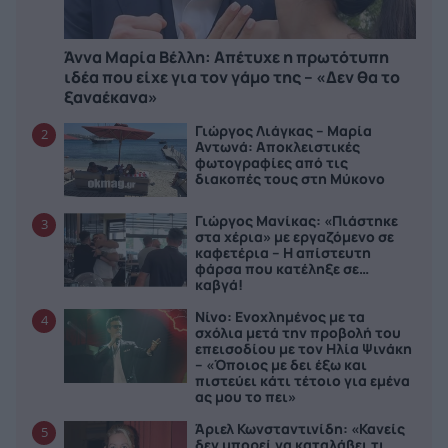
Άννα Μαρία Βέλλη: Απέτυχε η πρωτότυπη
ιδέα που είχε για τον γάμο της – «Δεν θα το
ξαναέκανα»
Γιώργος Λιάγκας – Μαρία
2
Αντωνά: Αποκλειστικές
φωτογραφίες από τις
διακοπές τους στη Μύκονο
Γιώργος Μανίκας: «Πιάστηκε
3
στα χέρια» με εργαζόμενο σε
καφετέρια – Η απίστευτη
φάρσα που κατέληξε σε…
καβγά!
Νίνο: Ενοχλημένος με τα
4
σχόλια μετά την προβολή του
επεισοδίου με τον Ηλία Ψινάκη
– «Όποιος με δει έξω και
πιστεύει κάτι τέτοιο για εμένα
ας μου το πει»
Άριελ Κωνσταντινίδη: «Κανείς
5
δεν μπορεί να καταλάβει τι