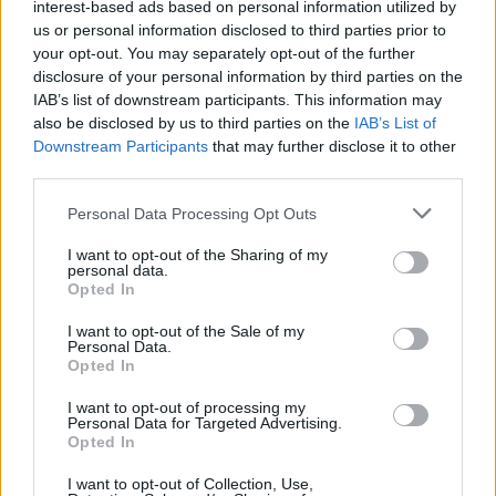
interest-based ads based on personal information utilized by
us or personal information disclosed to third parties prior to
Αλεξάνδρα Νίκα: Η νέα ανάρτηση με τον γιο της
your opt-out. You may separately opt-out of the further
Βασίλη και τα στιγμιότυπα στο σκάφος
disclosure of your personal information by third parties on the
IAB’s list of downstream participants. This information may
also be disclosed by us to third parties on the
IAB’s List of
Downstream Participants
that may further disclose it to other
third parties.
Personal Data Processing Opt Outs
I want to opt-out of the Sharing of my
personal data.
Opted In
I want to opt-out of the Sale of my
Personal Data.
Opted In
Ο Δημήτρης Σαμόλης εξομολογείται: «Έχω
I want to opt-out of processing my
υπάρξει πολύ κακοποιητικός»
Personal Data for Targeted Advertising.
Opted In
I want to opt-out of Collection, Use,