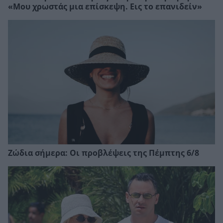
«Μου χρωστάς μια επίσκεψη. Εις το επανιδείν»
Ζώδια σήμερα: Οι προβλέψεις της Πέμπτης 6/8