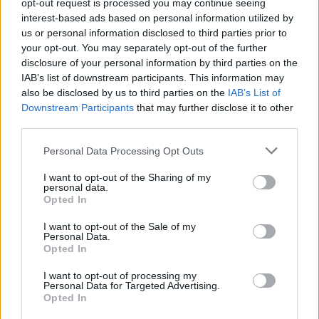
opt-out request is processed you may continue seeing
interest-based ads based on personal information utilized by
us or personal information disclosed to third parties prior to
Ανέστης Ευαγγελόπουλος: Η γνωστή
your opt-out. You may separately opt-out of the further
παρουσιάστρια που αρνήθηκε να πάει στο podcast
disclosure of your personal information by third parties on the
του και η αποστομωτική απάντησή του
IAB’s list of downstream participants. This information may
also be disclosed by us to third parties on the
IAB’s List of
Downstream Participants
that may further disclose it to other
third parties.
Personal Data Processing Opt Outs
I want to opt-out of the Sharing of my
personal data.
Opted In
I want to opt-out of the Sale of my
Personal Data.
Opted In
I want to opt-out of processing my
Ανδρομάχη: Η φωτογραφία με τον ορό στο χέρι και
Personal Data for Targeted Advertising.
το μήνυμα όλο νόημα – «Έρχεται τετραήμερο
Opted In
φωτιά»