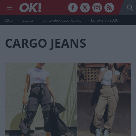
J2US
Ζώδια
Ο πιο αδύναμος κρίκος
Eurovision 2026
CARGO JEANS