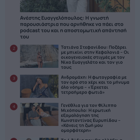
Ανέστης Ευαγγελόπουλος: Η γνωστή
παρουσιάστρια που αρνήθηκε να πάει στο
podcast του και η αποστομωτική απάντησή
του
Τατιάνα Στεφανίδου: Ποζάρει
2
με μπικίνι στην Κεφαλονιά – Οι
οικογενειακές στιγμές με τον
Νίκο Ευαγγελάτο και τον γιο
τους
Ανδρομάχη: Η φωτογραφία με
3
τον ορό στο χέρι και το μήνυμα
όλο νόημα – «Έρχεται
τετραήμερο φωτιά»
Γενέθλια για τον Φίλιππο
4
Μιχόπουλο: Η ερωτική
εξομολόγηση της
Κωνσταντίνας Ευρυπίδου –
«Κάνεις τη ζωή μου
ομορφότερη»