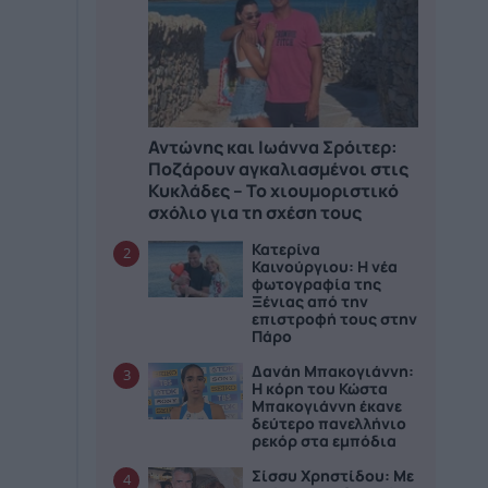
Αντώνης και Ιωάννα Σρόιτερ:
Ποζάρουν αγκαλιασμένοι στις
Κυκλάδες – Το χιουμοριστικό
σχόλιο για τη σχέση τους
Κατερίνα
2
Καινούργιου: Η νέα
φωτογραφία της
Ξένιας από την
επιστροφή τους στην
Πάρο
Δανάη Μπακογιάννη:
3
Η κόρη του Κώστα
Μπακογιάννη έκανε
δεύτερο πανελλήνιο
ρεκόρ στα εμπόδια
Σίσσυ Χρηστίδου: Με
4