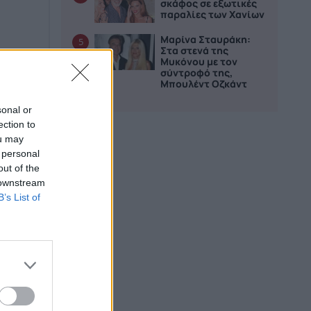
σκάφος σε εξωτικές
παραλίες των Χανίων
Μαρίνα Σταυράκη:
5
Στα στενά της
Μυκόνου με τον
σύντροφό της,
Μπουλέντ Οζκάντ
sonal or
ection to
ou may
 personal
out of the
 downstream
B’s List of