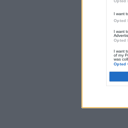
Opted 
I want t
Opted 
I want 
Advertis
Opted 
I want t
of my P
was col
Opted 