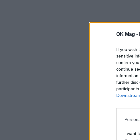
OK Mag -
If you wish 
sensitive in
confirm you
continue se
information 
further disc
participants
Downstream 
Persona
I want t