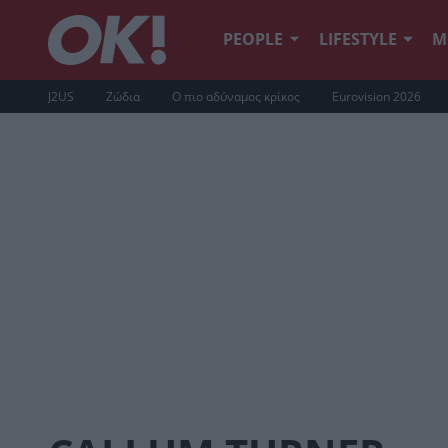
PEOPLE
LIFESTYLE
Μ
J2US
Ζώδια
Ο πιο αδύναμος κρίκος
Eurovision 2026