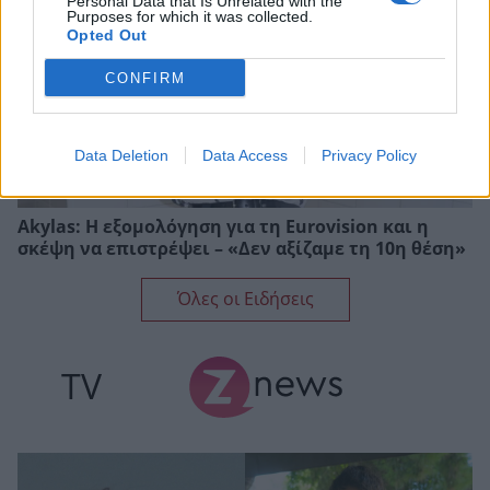
Personal Data that Is Unrelated with the
Purposes for which it was collected.
Opted Out
CONFIRM
Data Deletion
Data Access
Privacy Policy
Akylas: Η εξομολόγηση για τη Eurovision και η
σκέψη να επιστρέψει – «Δεν αξίζαμε τη 10η θέση»
Όλες οι Ειδήσεις
TV