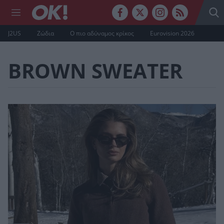
J2US
Ζώδια
Ο πιο αδύναμος κρίκος
Eurovision 2026
BROWN SWEATER