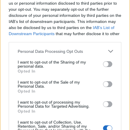
Χρήστος Χατζηπαναγιώτης: Η συγκινητική
us or personal information disclosed to third parties prior to
εξομολόγηση για τον Θάνο Μικρούτσικο – «Δεν
your opt-out. You may separately opt-out of the further
τελειώνει ποτέ το “ευχαριστώ”»
disclosure of your personal information by third parties on the
IAB’s list of downstream participants. This information may
also be disclosed by us to third parties on the
IAB’s List of
Downstream Participants
that may further disclose it to other
third parties.
Personal Data Processing Opt Outs
I want to opt-out of the Sharing of my
personal data.
Opted In
I want to opt-out of the Sale of my
Personal Data.
Opted In
Βίκυ Κάβουρα: Ξέγνοιαστες στιγμές διακοπών
I want to opt-out of processing my
μαζί με την κόρη της
Personal Data for Targeted Advertising.
Opted In
I want to opt-out of Collection, Use,
Retention, Sale, and/or Sharing of my