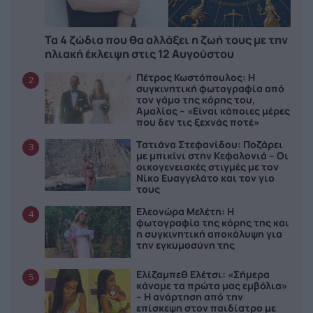
Τα 4 ζώδια που θα αλλάξει η ζωή τους με την
ηλιακή έκλειψη στις 12 Αυγούστου
Πέτρος Κωστόπουλος: Η
2
συγκινητική φωτογραφία από
τον γάμο της κόρης του,
Αμαλίας – «Είναι κάποιες μέρες
που δεν τις ξεχνάς ποτέ»
Τατιάνα Στεφανίδου: Ποζάρει
3
με μπικίνι στην Κεφαλονιά – Οι
οικογενειακές στιγμές με τον
Νίκο Ευαγγελάτο και τον γιο
τους
Ελεονώρα Μελέτη: Η
4
φωτογραφία της κόρης της και
η συγκινητική αποκάλυψη για
την εγκυμοσύνη της
Ελίζαμπεθ Ελέτσι: «Σήμερα
5
κάναμε τα πρώτα μας εμβόλια»
– Η ανάρτηση από την
επίσκεψη στον παιδίατρο με