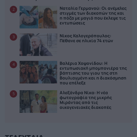
Ναταλία Γερμανού: Οι ανέμελες
2
στιγμές των διακοπών της και
η πόζα με μαγιό που έκλεψε τις
εντυπώσεις
Νίκος Καλογερόπουλος:
3
Πέθανε σε ηλικία 74 ετών
Βαλέρια Χοψονίδου: Η
4
εντυπωσιακή μπομπονιέρα της
βάπτισης του γιου της στη
Βουλιαγμένη και η διακόσμηση
που επέλεξε
Αλεξάνδρα Νίκα: Η νέα
5
φωτογραφία της μικρής
Μιράντας από τις
οικογενειακές διακοπές