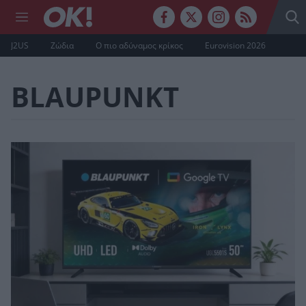
J2US
Ζώδια
Ο πιο αδύναμος κρίκος
Eurovision 2026
BLAUPUNKT