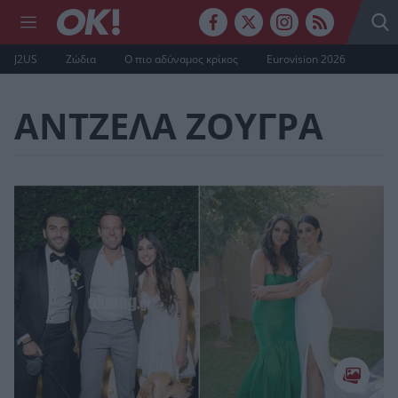
J2US
Ζώδια
Ο πιο αδύναμος κρίκος
Eurovision 2026
ΑΝΤΖΕΛΑ ΖΟΥΓΡΑ