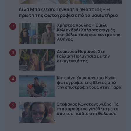
Λίλα Μπακλέση: Γέννησε η ηθοποιός – Η
πρώτη της φωτογραφία από το μαιευτήριο
Χρήστος Λούλης – Έμιλυ
2
Κολιανδρή: Χαλαρές στιγμές
στη βόλτα τους στο κέντρο της
Αθήνας
Δούκισσα Νομικού: Στη
3
Γαλλική Πολυνησία με την
οικογένειά της
Κατερίνα Καινούργιου: Η νέα
4
φωτογραφία της Ξένιας από
την επιστροφή τους στην Πάρο
Στέφανος Κωνσταντινίδης: Τα
5
πιο χαρούμενα γενέθλια με τα
δύο του παιδιά στη θάλασσα