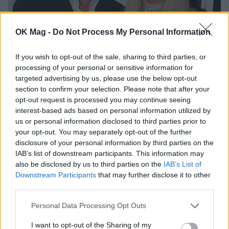
OK Mag -
Do Not Process My Personal Information
Μαρίνα Σταυράκη: Στα στενά της Μυκόνου με τον
If you wish to opt-out of the sale, sharing to third parties, or
σύντροφό της, Μπουλέντ Οζκάντ
processing of your personal or sensitive information for
targeted advertising by us, please use the below opt-out
section to confirm your selection. Please note that after your
opt-out request is processed you may continue seeing
interest-based ads based on personal information utilized by
us or personal information disclosed to third parties prior to
your opt-out. You may separately opt-out of the further
disclosure of your personal information by third parties on the
IAB’s list of downstream participants. This information may
also be disclosed by us to third parties on the
IAB’s List of
Downstream Participants
that may further disclose it to other
third parties.
Personal Data Processing Opt Outs
Στέφανος Κασσελάκης: «Η δηµιουργία οικογένειας
είναι ένα από τα πιο όµορφα και δηµιουργικά
I want to opt-out of the Sharing of my