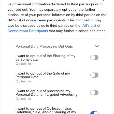
εικόνες από τη μοναδική εμπειρία που βίωσαν
us or personal information disclosed to third parties prior to
στα Μπόρα Μπόρα με καρχαρίες και σαλάχια
your opt-out. You may separately opt-out of the further
disclosure of your personal information by third parties on the
IAB’s list of downstream participants. This information may
also be disclosed by us to third parties on the
IAB’s List of
Downstream Participants
that may further disclose it to other
third parties.
Personal Data Processing Opt Outs
I want to opt-out of the Sharing of my
personal data.
Opted In
I want to opt-out of the Sale of my
Personal Data.
Opted In
Αλεξάνδρα Παλαιολόγου: «Έχασα δουλειές επειδή
έπαιζα στη Λάμψη. Στο θέατρο με σνόμπαραν πάρα
I want to opt-out of processing my
πολύ»
Personal Data for Targeted Advertising.
Opted In
I want to opt-out of Collection, Use,
Retention, Sale, and/or Sharing of my