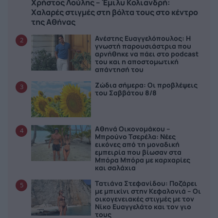
Χρήστος Λούλης – Έμιλυ Κολιανδρή:
Χαλαρές στιγμές στη βόλτα τους στο κέντρο
της Αθήνας
Ανέστης Ευαγγελόπουλος: Η
2
γνωστή παρουσιάστρια που
αρνήθηκε να πάει στο podcast
του και η αποστομωτική
απάντησή του
Ζώδια σήμερα: Οι προβλέψεις
3
του Σαββάτου 8/8
Αθηνά Οικονομάκου –
4
Μπρούνο Τσερέλα: Νέες
εικόνες από τη μοναδική
εμπειρία που βίωσαν στα
Μπόρα Μπόρα με καρχαρίες
και σαλάχια
Τατιάνα Στεφανίδου: Ποζάρει
5
με μπικίνι στην Κεφαλονιά – Οι
οικογενειακές στιγμές με τον
Νίκο Ευαγγελάτο και τον γιο
τους