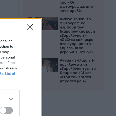
του – Οι
φωτογραφίες από
την παραλία
Ιωάννα Τούνη: Το
4
φωτογραφικό
άλμπουμ των
διακοπών της και η
εξομολόγηση –
«Στέλνω καλημέρα
sonal or
στο αγόρι μου το
ection to
ξημέρωμα να
βεβαιωθεί ότι ζω»
ou may
 personal
Αγγελική Ηλιάδη: Η
5
out of the
συγκλονιστική
 downstream
εξομολόγηση για το
θαύμα που βίωσε –
B’s List of
«Είδα τον Χριστό
μπροστά μου»