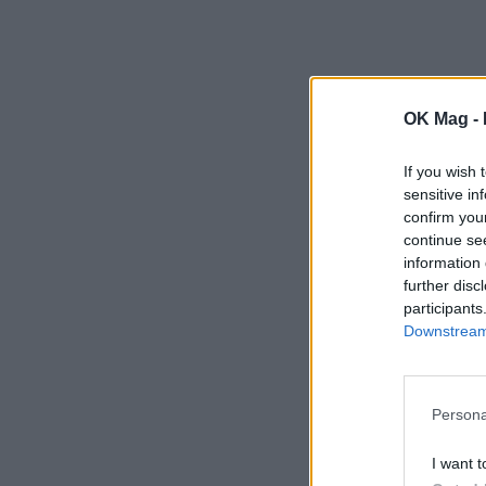
OK Mag -
If you wish 
sensitive in
confirm you
continue se
information 
further disc
participants
Downstream 
Persona
I want t