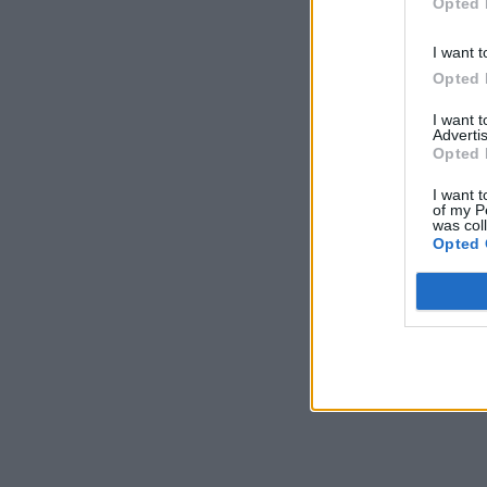
Opted 
I want t
Opted 
I want 
Advertis
Opted 
I want t
of my P
was col
Opted 