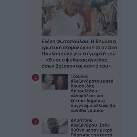
Ελένη Φωτοπούλου: Η δημόσια
ερωτική εξομολόγηση στον Άκη
Παυλόπουλο για τη γιορτή του
– «Είναι ο φύλακας άγγελος
όσων βρίσκονται κοντά του»
Τζούλια
2
Αλεξανδράτου κατά
Χρυσηίδας
Δημουλίδου:
«Ανακάλεσε και
ζήτησε δημόσια
συγγνώμη αλλιώς θα
κινηθώ νομικά»
Δημήτρης
3
Αλεξάνδρου: Στην
Κύθνο με τον μικρό
Πάρη και τη νταντά