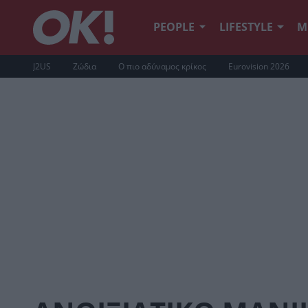
PEOPLE
LIFESTYLE
Μ
J2US
Ζώδια
Ο πιο αδύναμος κρίκος
Eurovision 2026