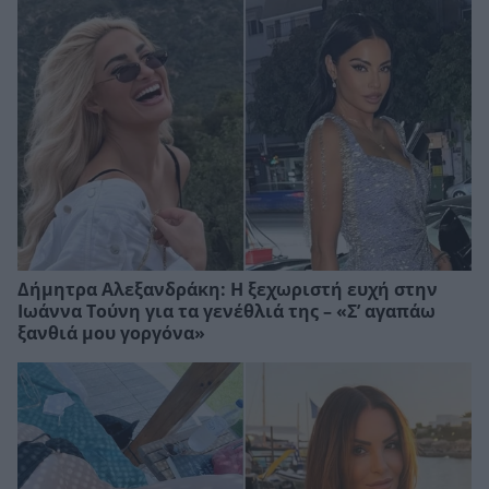
Δήμητρα Αλεξανδράκη: Η ξεχωριστή ευχή στην
Ιωάννα Τούνη για τα γενέθλιά της – «Σ’ αγαπάω
ξανθιά μου γοργόνα»