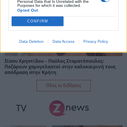
Personal Data that Is Unrelated with the
Purposes for which it was collected.
Opted Out
CONFIRM
Data Deletion
Data Access
Privacy Policy
Σίσσυ Χρηστίδου – Παύλος Σταματόπουλος:
Ποζάρουν χαμογελαστοί στην καλοκαιρινή τους
απόδραση στην Κρήτη
Όλες οι Ειδήσεις
TV