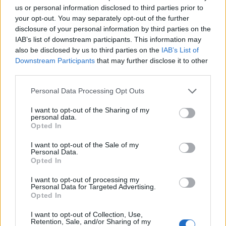
us or personal information disclosed to third parties prior to
Νίκος Καλογερόπουλος: Πέθανε σε ηλικία 74 ετών
your opt-out. You may separately opt-out of the further
disclosure of your personal information by third parties on the
IAB’s list of downstream participants. This information may
also be disclosed by us to third parties on the
IAB’s List of
Downstream Participants
that may further disclose it to other
third parties.
Personal Data Processing Opt Outs
I want to opt-out of the Sharing of my
personal data.
Opted In
I want to opt-out of the Sale of my
Personal Data.
Opted In
Κώστας Τσουρός: «Στη Σκιάθο όλα μπορείς να τα
δεις!» – Η φωτογραφία από την παραλία που
I want to opt-out of processing my
ενθουσίασε
Personal Data for Targeted Advertising.
Opted In
I want to opt-out of Collection, Use,
Retention, Sale, and/or Sharing of my