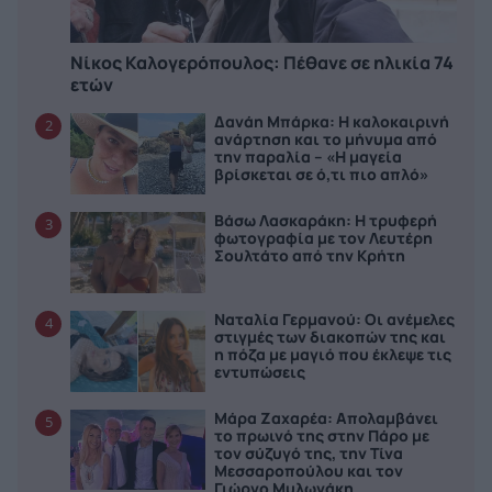
Νίκος Καλογερόπουλος: Πέθανε σε ηλικία 74
ετών
Δανάη Μπάρκα: Η καλοκαιρινή
2
ανάρτηση και το μήνυμα από
την παραλία – «Η μαγεία
βρίσκεται σε ό,τι πιο απλό»
Βάσω Λασκαράκη: Η τρυφερή
3
φωτογραφία με τον Λευτέρη
Σουλτάτο από την Κρήτη
Ναταλία Γερμανού: Οι ανέμελες
4
στιγμές των διακοπών της και
η πόζα με μαγιό που έκλεψε τις
εντυπώσεις
Μάρα Ζαχαρέα: Απολαμβάνει
5
το πρωινό της στην Πάρο με
τον σύζυγό της, την Τίνα
Μεσσαροπούλου και τον
Γιώργο Μυλωνάκη