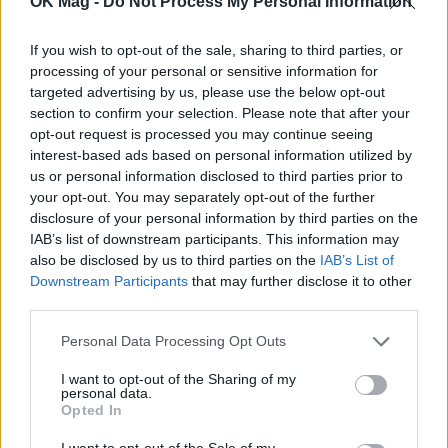
OK Mag -
Do Not Process My Personal Information
κοινή φωτογραφία του με την Κατρίνα
Τσάνταλη
If you wish to opt-out of the sale, sharing to third parties, or
CELEBRITIES
processing of your personal or sensitive information for
targeted advertising by us, please use the below opt-out
section to confirm your selection. Please note that after your
opt-out request is processed you may continue seeing
interest-based ads based on personal information utilized by
us or personal information disclosed to third parties prior to
your opt-out. You may separately opt-out of the further
disclosure of your personal information by third parties on the
IAB’s list of downstream participants. This information may
also be disclosed by us to third parties on the
IAB’s List of
Downstream Participants
that may further disclose it to other
third parties.
Personal Data Processing Opt Outs
Η Κατρίνα Τσάνταλη έγινε νονά στην Πάρο –
I want to opt-out of the Sharing of my
Στο πλευρό της ο Ανδρέας Βούλγαρης
personal data.
Opted In
ΝΕΑ
I want to opt-out of the Sale of my