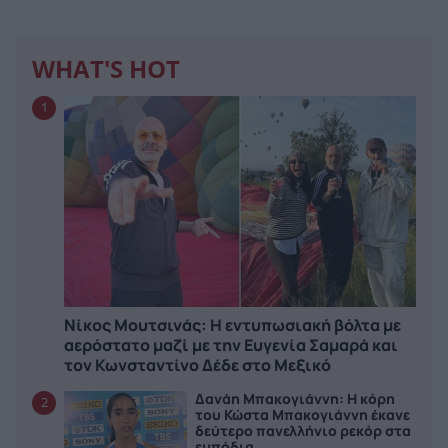
WHAT'S HOT
1
Νίκος Μουτσινάς: Η εντυπωσιακή βόλτα με
αερόστατο μαζί με την Ευγενία Σαμαρά και
τον Κωνσταντίνο Δέδε στο Μεξικό
Δανάη Μπακογιάννη: Η κόρη
2
του Κώστα Μπακογιάννη έκανε
δεύτερο πανελλήνιο ρεκόρ στα
εμπόδια