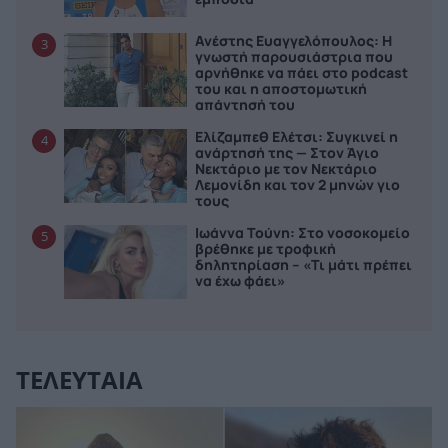
Ανέστης Ευαγγελόπουλος: Η
3
γνωστή παρουσιάστρια που
αρνήθηκε να πάει στο podcast
του και η αποστομωτική
απάντησή του
Ελίζαμπεθ Ελέτσι: Συγκινεί η
4
ανάρτησή της — Στον Άγιο
Νεκτάριο με τον Νεκτάριο
Λεμονίδη και τον 2 μηνών γιο
τους
Ιωάννα Τούνη: Στο νοσοκομείο
5
βρέθηκε με τροφική
δηλητηρίαση – «Τι μάτι πρέπει
να έχω φάει»
ΤΕΛΕΥΤΑΙΑ