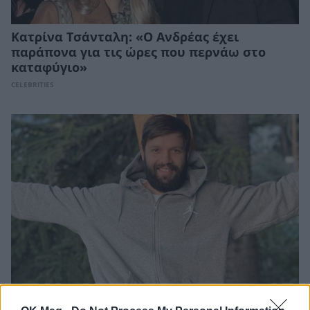
Κατρίνα Τσάνταλη: «Ο Ανδρέας έχει
παράπονα για τις ώρες που περνάω στο
καταφύγιο»
CELEBRITIES
Ανδρέας Βούλγαρης: Δημοσίευσε την πρώτη