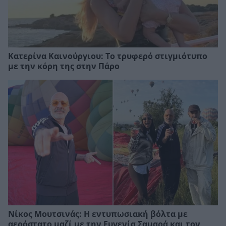
Κατερίνα Καινούργιου: Το τρυφερό στιγμιότυπο
με την κόρη της στην Πάρο
Νίκος Μουτσινάς: Η εντυπωσιακή βόλτα με
αερόστατο μαζί με την Ευγενία Σαμαρά και τον