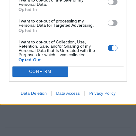
Personal Data.
Opted In
I want to opt-out of processing my
Personal Data for Targeted Advertising.
Opted In
I want to opt-out of Collection, Use,
Retention, Sale, and/or Sharing of my
Personal Data that Is Unrelated with the
Purposes for which it was collected.
Opted Out
CONFIRM
Οι Alcatrash από το “Καλό Μεσημαράκι”
πήγαν στη συναυλία της Άννας Βίσση με τα
Data Deletion
Data Access
Privacy Policy
κορίτσια τους
CELEBRITIES