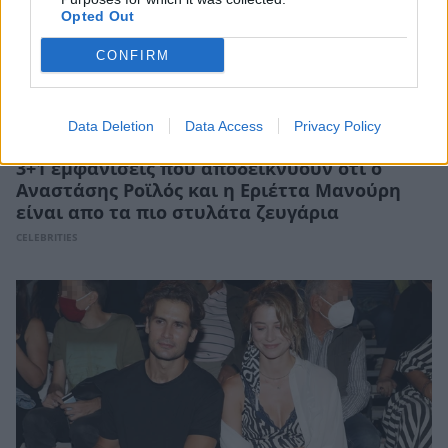
Opted Out
CONFIRM
Data Deletion
Data Access
Privacy Policy
3+1 εμφανίσεις που αποδεικνύουν ότι ο
Αναστάσης Ροϊλός και η Εριέττα Μανούρη
είναι απο τα πιο στυλάτα ζευγάρια
CELEBRITIES