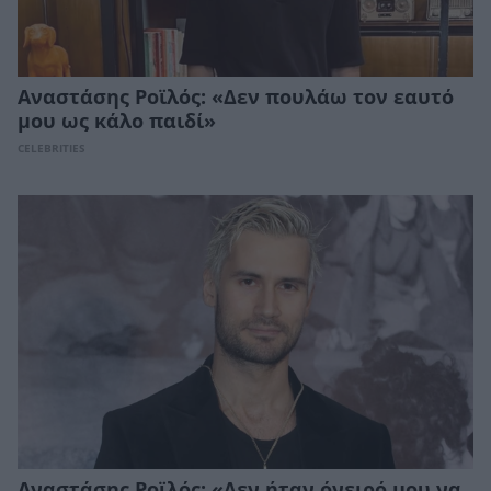
Αναστάσης Ροϊλός: «Δεν πουλάω τον εαυτό
μου ως κάλο παιδί»
CELEBRITIES
Αναστάσης Ροϊλός: «Δεν ήταν όνειρό μου να