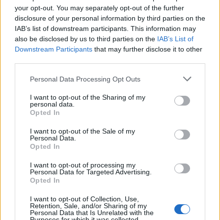
your opt-out. You may separately opt-out of the further
disclosure of your personal information by third parties on the
IAB’s list of downstream participants. This information may
also be disclosed by us to third parties on the
IAB’s List of
Downstream Participants
that may further disclose it to other
third parties.
Personal Data Processing Opt Outs
I want to opt-out of the Sharing of my
personal data.
Opted In
Εριέττα Μανούρη – Αναστάσης Ροϊλός: Τι
βλέπουν στην τηλεόραση, «Μέλισσες» ή
I want to opt-out of the Sale of my
«Σασμό»;
Personal Data.
Opted In
CELEBRITIES
I want to opt-out of processing my
Personal Data for Targeted Advertising.
Opted In
I want to opt-out of Collection, Use,
Retention, Sale, and/or Sharing of my
Personal Data that Is Unrelated with the
Purposes for which it was collected.