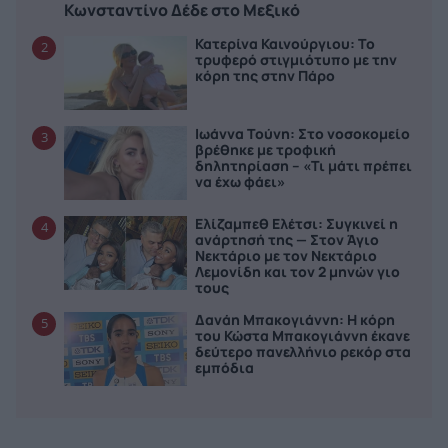
Κωνσταντίνο Δέδε στο Μεξικό
Κατερίνα Καινούργιου: Το
2
τρυφερό στιγμιότυπο με την
κόρη της στην Πάρο
Ιωάννα Τούνη: Στο νοσοκομείο
3
βρέθηκε με τροφική
δηλητηρίαση – «Τι μάτι πρέπει
να έχω φάει»
Ελίζαμπεθ Ελέτσι: Συγκινεί η
4
ανάρτησή της — Στον Άγιο
Νεκτάριο με τον Νεκτάριο
Λεμονίδη και τον 2 μηνών γιο
τους
Δανάη Μπακογιάννη: Η κόρη
5
του Κώστα Μπακογιάννη έκανε
δεύτερο πανελλήνιο ρεκόρ στα
εμπόδια