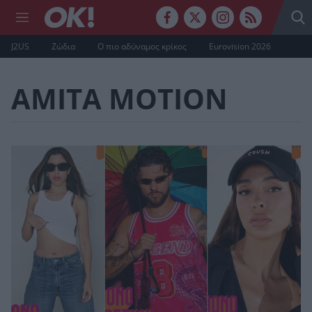
J2US
Ζώδια
Ο πιο αδύναμος κρίκος
Eurovision 2026
AMITA MOTION