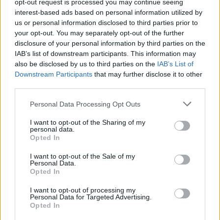
opt-out request is processed you may continue seeing
interest-based ads based on personal information utilized by
us or personal information disclosed to third parties prior to
Ανέστης Ευαγγελόπουλος: Η γνωστή
your opt-out. You may separately opt-out of the further
παρουσιάστρια που αρνήθηκε να πάει στο podcast
disclosure of your personal information by third parties on the
του και η αποστομωτική απάντησή του
IAB’s list of downstream participants. This information may
also be disclosed by us to third parties on the
IAB’s List of
Downstream Participants
that may further disclose it to other
third parties.
Personal Data Processing Opt Outs
I want to opt-out of the Sharing of my
personal data.
Opted In
I want to opt-out of the Sale of my
Personal Data.
Opted In
I want to opt-out of processing my
Ανδρομάχη: Η φωτογραφία με τον ορό στο χέρι και
Personal Data for Targeted Advertising.
το μήνυμα όλο νόημα – «Έρχεται τετραήμερο
Opted In
φωτιά»