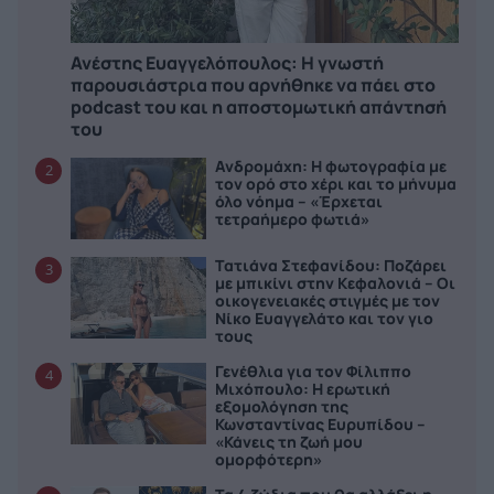
Ανέστης Ευαγγελόπουλος: Η γνωστή
παρουσιάστρια που αρνήθηκε να πάει στο
podcast του και η αποστομωτική απάντησή
του
Ανδρομάχη: Η φωτογραφία με
2
τον ορό στο χέρι και το μήνυμα
όλο νόημα – «Έρχεται
τετραήμερο φωτιά»
Τατιάνα Στεφανίδου: Ποζάρει
3
με μπικίνι στην Κεφαλονιά – Οι
οικογενειακές στιγμές με τον
Νίκο Ευαγγελάτο και τον γιο
τους
Γενέθλια για τον Φίλιππο
4
Μιχόπουλο: Η ερωτική
εξομολόγηση της
Κωνσταντίνας Ευρυπίδου –
«Κάνεις τη ζωή μου
ομορφότερη»